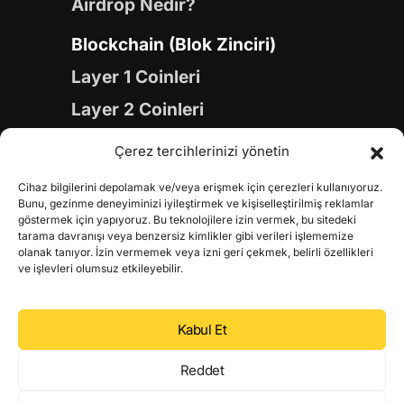
Airdrop Nedir?
Blockchain (Blok Zinciri)
Layer 1 Coinleri
Layer 2 Coinleri
Yapay Zeka (AI) Coinleri
Çerez tercihlerinizi yönetin
Meme Coinleri
Cihaz bilgilerini depolamak ve/veya erişmek için çerezleri kullanıyoruz.
Gaming Coinleri
Bunu, gezinme deneyiminizi iyileştirmek ve kişiselleştirilmiş reklamlar
göstermek için yapıyoruz. Bu teknolojilere izin vermek, bu sitedeki
RWA Coinleri
tarama davranışı veya benzersiz kimlikler gibi verileri işlememize
olanak tanıyor. İzin vermemek veya izni geri çekmek, belirli özellikleri
DeFi Coinleri
ve işlevleri olumsuz etkileyebilir.
DePIN Coinleri
Kabul Et
Metaverse Coinleri
Web 3.0 Coinleri
Reddet
Coin Türevleri