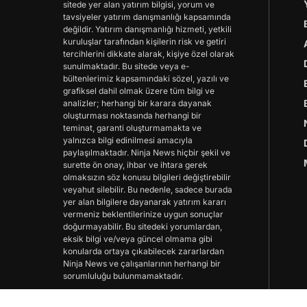
sitede yer alan yatırım bilgisi, yorum ve
tavsiyeler yatırım danışmanlığı kapsamında
değildir. Yatırım danışmanlığı hizmeti, yetkili
kuruluşlar tarafından kişilerin risk ve getiri
tercihlerini dikkate alarak, kişiye özel olarak
sunulmaktadır. Bu sitede veya e-
bültenlerimiz kapsamındaki sözel, yazılı ve
grafiksel dahil olmak üzere tüm bilgi ve
analizler; herhangi bir karara dayanak
oluşturması noktasında herhangi bir
teminat, garanti oluşturmamakta ve
yalnızca bilgi edinilmesi amacıyla
paylaşılmaktadır. Ninja News hiçbir şekil ve
surette ön onay, ihbar ve ihtara gerek
olmaksızın söz konusu bilgileri değiştirebilir
veyahut silebilir. Bu nedenle, sadece burada
yer alan bilgilere dayanarak yatırım kararı
vermeniz beklentilerinize uygun sonuçlar
doğurmayabilir. Bu sitedeki yorumlardan,
eksik bilgi ve/veya güncel olmama gibi
konularda ortaya çıkabilecek zararlardan
Ninja News ve çalışanlarının herhangi bir
sorumluluğu bulunmamaktadır.