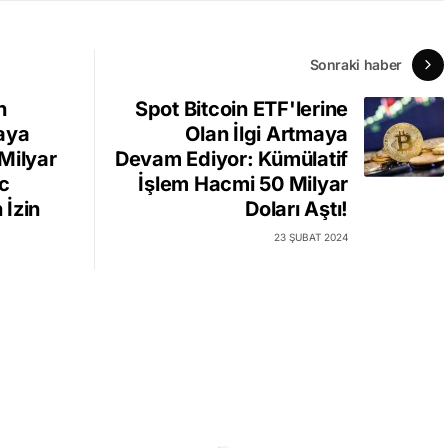
Sonraki haber
n
Spot Bitcoin ETF'lerine
aya
Olan İlgi Artmaya
Milyar
Devam Ediyor: Kümülatif
ic
İşlem Hacmi 50 Milyar
 İzin
Doları Aştı!
23 ŞUBAT 2024