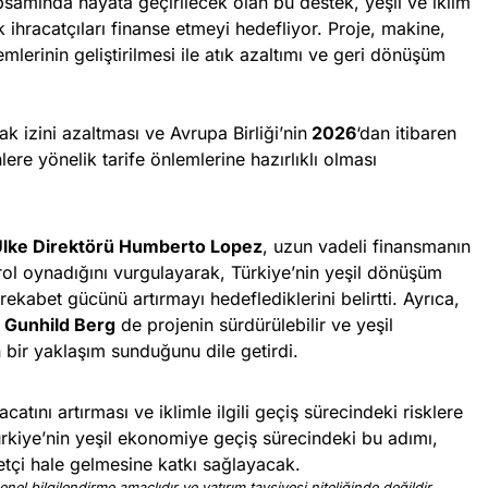
samında hayata geçirilecek olan bu destek, yeşil ve iklim
ihracatçıları finanse etmeyi hedefliyor. Proje, makine,
lerinin geliştirilmesi ile atık azaltımı ve geri dönüşüm
 izini azaltması ve Avrupa Birliği’nin
2026
‘dan itibaren
re yönelik tarife önlemlerine hazırlıklı olması
Ülke Direktörü Humberto Lopez
, uzun vadeli finansmanın
 rol oynadığını vurgulayarak, Türkiye’nin yeşil dönüşüm
rekabet gücünü artırmayı hedeflediklerini belirtti. Ayrıca,
i Gunhild Berg
de projenin sürdürülebilir ve yeşil
ir yaklaşım sunduğunu dile getirdi.
acatını artırması ve iklimle ilgili geçiş sürecindeki risklere
rkiye’nin yeşil ekonomiye geçiş sürecindeki bu adımı,
tçi hale gelmesine katkı sağlayacak.
nel bilgilendirme amaçlıdır ve yatırım tavsiyesi niteliğinde değildir.