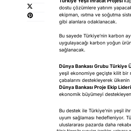
Türkiye Yeşil İhracat Projesi
kap
dostu çözümlere yatırım yapacak 
ekipman, ısıtma ve soğutma sistem
gibi alanlara odaklanacak.
Bu sayede Türkiye’nin karbon ayak
uygulayacağı karbon yoğun ürünle
sağlanacak.
Dünya Bankası Grubu Türkiye 
yeşil ekonomiye geçişte kilit bir
çabalarını destekleyerek ülkenin 
Dünya Bankası Proje Ekip Lider
ekonomik büyümeyi destekleyen b
Bu destek ile Türkiye’nin yeşil ihr
uyum sağlaması hedefleniyor. Tü
uluslararası pazarda daha rekabe
Ninja News’te sunulan içerikler, yalnızca ge