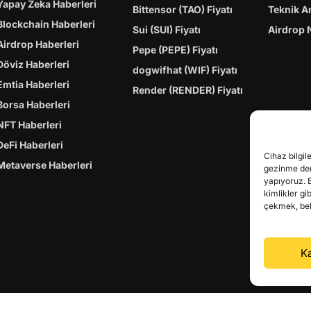
Yapay Zeka Haberleri
Bittensor (TAO) Fiyatı
Teknik A
Blockchain Haberleri
Sui (SUI) Fiyatı
Airdrop 
Airdrop Haberleri
Pepe (PEPE) Fiyatı
Döviz Haberleri
dogwifhat (WIF) Fiyatı
Emtia Haberleri
Render (RENDER) Fiyatı
Borsa Haberleri
NFT Haberleri
DeFi Haberleri
Cihaz bilgil
Metaverse Haberleri
gezinme dene
yapıyoruz. 
kimlikler gi
çekmek, belir
Ka