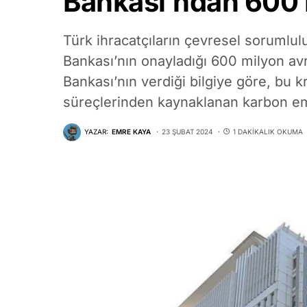
Bankası’ndan 600 
Türk ihracatçıların çevresel sorumlul
Bankası’nın onayladığı 600 milyon av
Bankası’nın verdiği bilgiye göre, bu kr
süreçlerinden kaynaklanan karbon emi
YAZAR:
EMRE KAYA
23 ŞUBAT 2024
1 DAKIKALIK OKUMA