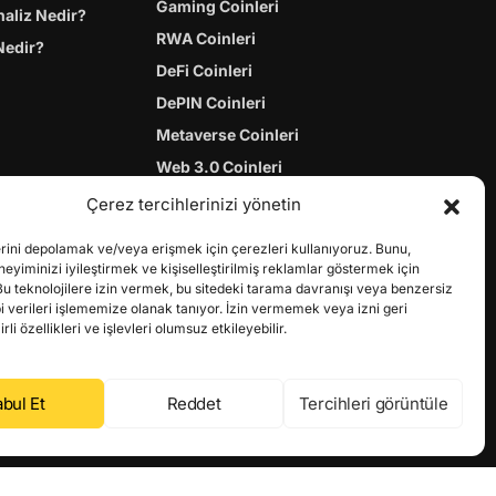
Gaming Coinleri
naliz Nedir?
RWA Coinleri
Nedir?
DeFi Coinleri
DePIN Coinleri
Metaverse Coinleri
Web 3.0 Coinleri
Coin Türevleri
Çerez tercihlerinizi yönetin
erini depolamak ve/veya erişmek için çerezleri kullanıyoruz. Bunu,
yiminizi iyileştirmek ve kişiselleştirilmiş reklamlar göstermek için
Bu teknolojilere izin vermek, bu sitedeki tarama davranışı veya benzersiz
bi verileri işlememize olanak tanıyor. İzin vermemek veya izni geri
li özellikleri ve işlevleri olumsuz etkileyebilir.
bul Et
Reddet
Tercihleri görüntüle