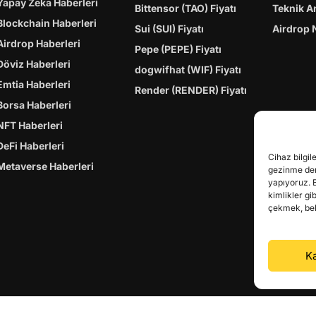
Yapay Zeka Haberleri
Bittensor (TAO) Fiyatı
Teknik A
Blockchain Haberleri
Sui (SUI) Fiyatı
Airdrop 
Airdrop Haberleri
Pepe (PEPE) Fiyatı
Döviz Haberleri
dogwifhat (WIF) Fiyatı
Emtia Haberleri
Render (RENDER) Fiyatı
Borsa Haberleri
NFT Haberleri
DeFi Haberleri
Cihaz bilgil
Metaverse Haberleri
gezinme dene
yapıyoruz. 
kimlikler gi
çekmek, belir
Ka