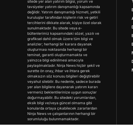
sitede yer alan yatırım bilgisi, yorum ve
tavsiyeler yatırım danışmanlığı kapsamında
değildir. Yatırım danışmanlığı hizmeti, yetkili
kuruluşlar tarafından kişilerin risk ve getiri
tercihlerini dikkate alarak, kişiye özel olarak
sunulmaktadır. Bu sitede veya e-
bültenlerimiz kapsamındaki sözel, yazılı ve
grafiksel dahil olmak üzere tüm bilgi ve
analizler; herhangi bir karara dayanak
oluşturması noktasında herhangi bir
teminat, garanti oluşturmamakta ve
yalnızca bilgi edinilmesi amacıyla
paylaşılmaktadır. Ninja News hiçbir şekil ve
surette ön onay, ihbar ve ihtara gerek
olmaksızın söz konusu bilgileri değiştirebilir
veyahut silebilir. Bu nedenle, sadece burada
yer alan bilgilere dayanarak yatırım kararı
vermeniz beklentilerinize uygun sonuçlar
doğurmayabilir. Bu sitedeki yorumlardan,
eksik bilgi ve/veya güncel olmama gibi
konularda ortaya çıkabilecek zararlardan
Ninja News ve çalışanlarının herhangi bir
sorumluluğu bulunmamaktadır.