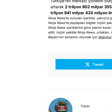
Türkiye’nin merkezi yönetim bütç
artarak
2 trilyon 802 milyar 355
trilyon 941 milyar 420 milyon li
Ninja News’te sunulan içerikler, yalnızca ge
Ninja News’te paylaşılan bilgiler hiçbir şek
Ninja News içeriklerine göre yatırım kararı
aittir, hiçbir şekilde Ninja News, ortakları
Beyanı’nın tamamını okumak için
tıklayınız
Tweet
Yazar