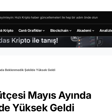
eyimleyin: Hızlı Kripto haber güncellemeleri ile hep bir adım önde olun
lı Kripto
Canlı Grafikler
Blockchain
Akademi
Analizl
nda Beklenmedik Şekilde Yüksek Geldi
ütçesi Mayıs Ayında
de Yüksek Geldi