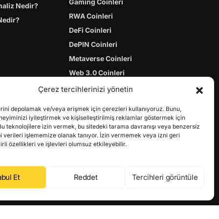
Gaming Coinleri
naliz Nedir?
RWA Coinleri
Nedir?
DeFi Coinleri
DePIN Coinleri
Metaverse Coinleri
Web 3.0 Coinleri
Coin Türevleri
Çerez tercihlerinizi yönetin
erini depolamak ve/veya erişmek için çerezleri kullanıyoruz. Bunu,
yiminizi iyileştirmek ve kişiselleştirilmiş reklamlar göstermek için
Bu teknolojilere izin vermek, bu sitedeki tarama davranışı veya benzersiz
bi verileri işlememize olanak tanıyor. İzin vermemek veya izni geri
li özellikleri ve işlevleri olumsuz etkileyebilir.
bul Et
Reddet
Tercihleri görüntüle