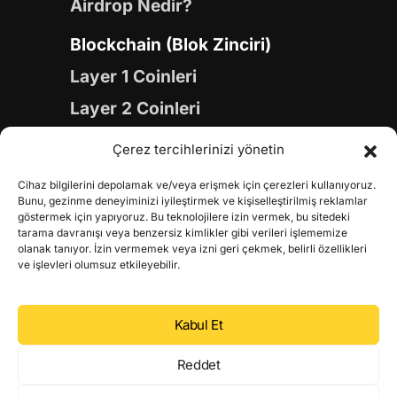
Airdrop Nedir?
Blockchain (Blok Zinciri)
Layer 1 Coinleri
Layer 2 Coinleri
Yapay Zeka (AI) Coinleri
Çerez tercihlerinizi yönetin
Meme Coinleri
Cihaz bilgilerini depolamak ve/veya erişmek için çerezleri kullanıyoruz.
Gaming Coinleri
Bunu, gezinme deneyiminizi iyileştirmek ve kişiselleştirilmiş reklamlar
göstermek için yapıyoruz. Bu teknolojilere izin vermek, bu sitedeki
RWA Coinleri
tarama davranışı veya benzersiz kimlikler gibi verileri işlememize
olanak tanıyor. İzin vermemek veya izni geri çekmek, belirli özellikleri
DeFi Coinleri
ve işlevleri olumsuz etkileyebilir.
DePIN Coinleri
Kabul Et
Metaverse Coinleri
Web 3.0 Coinleri
Reddet
Coin Türevleri