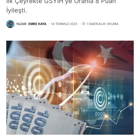
İlk Çeyrekte GSYİH’ye Oranla 8 Puan
İyileşti.
YAZAR:
EMRE KAYA
14 TEMMUZ 2023
1 DAKIKALIK OKUMA