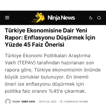
Ninja News
MAKRO EKONOMI HABERLERI
Türkiye Ekonomisine Dair Yeni
Rapor: Enflasyonu Düşürmek İçin
Yüzde 45 Faiz Önerisi
Türkiye Ekonomi Politikaları Araştırma
Vakfı (TEPAV) tarafından hazırlanan son
rapora göre, Türkiye ekonomisinin önünde
büyük zorluklar bulunuyor. En önemli
öneri ise enflasyonu düşürmek için
politika faiz oranını %45’e çıkarmak.
YAZAR:
EMRE KAYA
26 EYLÜL 2023
2 DAKIKALIK OKUMA