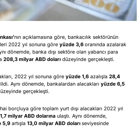
nkası’
nın açıklamasına göre, bankacılık sektörünün
leri 2022 yıl sonuna göre
yüzde 3,6
oranında azalarak
ynı dönemde, banka dışı sektöre olan yabancı para
la
208,3 milyar ABD doları
düzeyinde gerçekleşti.
cakları, 2022 yıl sonuna göre
yüzde 1,6
azalışla
28,4
ildi. Aynı dönemde, bankalardan alacakları
yüzde 6,5
üzeyinde gerçekleşti.
nihai borçluya göre toplam yurt dışı alacakları 2022 yıl
1,7 milyar ABD dolarına
ulaştı. Aynı dönemde,
 5,9
artışla
13,0 milyar ABD doları
seviyesinde