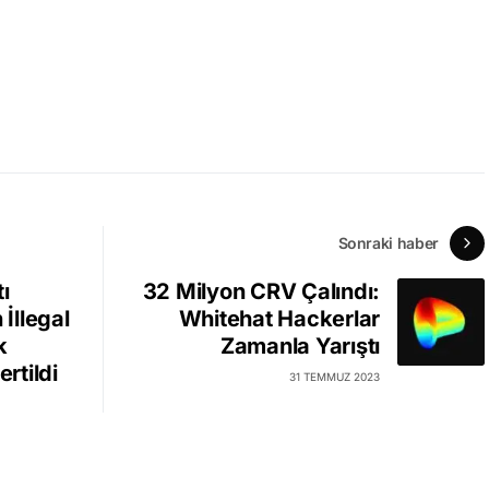
Sonraki haber
ı
32 Milyon CRV Çalındı:
 İllegal
Whitehat Hackerlar
k
Zamanla Yarıştı
rtildi
31 TEMMUZ 2023