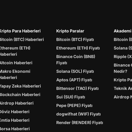
Kripto Para Haberleri
Kripto Paralar
Akademi
Bitcoin (BTC) Haberleri
Bitcoin (BTC) Fiyatı
Bitcoin (
Ethereum (ETH)
Ethereum (ETH) Fiyatı
Solana (
Haberleri
Binance Coin (BNB)
Ripple (X
Altcoin Haberleri
Fiyatı
Binance 
Makro Ekonomi
Solana (SOL) Fiyatı
Nedir?
Haberleri
Aptos (APT) Fiyatı
Kripto P
Yapay Zeka Haberleri
Bittensor (TAO) Fiyatı
Teknik A
Blockchain Haberleri
Sui (SUI) Fiyatı
Airdrop 
Airdrop Haberleri
Pepe (PEPE) Fiyatı
Döviz Haberleri
dogwifhat (WIF) Fiyatı
Emtia Haberleri
Render (RENDER) Fiyatı
Borsa Haberleri