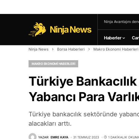
Ninja Avantajını den
Ninja News
Haberler
Can
Ninja News
Borsa Haberleri
Makro Ekonomi Haberleri
MAKRO EKONOMI HABERLERI
Türkiye Bankacılı
Yabancı Para Varlık
Türkiye bankacılık sektöründe yabancı
alacakları arttı.
YAZAR:
EMRE KAYA
31 TEMMUZ 2023
1 DAKIKALIK OKUM