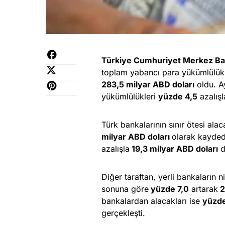
Türkiye Cumhuriyet Merkez Ba
toplam yabancı para yükümlülük
283,5 milyar ABD doları
oldu. A
yükümlülükleri
yüzde 4,5
azalış
Türk bankalarının sınır ötesi ala
milyar ABD doları
olarak kayded
azalışla
19,3 milyar ABD doları
d
Diğer taraftan, yerli bankaların 
sonuna göre
yüzde 7,0
artarak
2
bankalardan alacakları ise
yüzde
gerçekleşti.