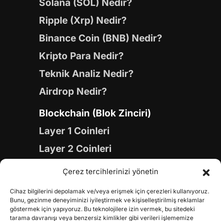
Solana (SOL) Nedir?
Ripple (Xrp) Nedir?
Binance Coin (BNB) Nedir?
Kripto Para Nedir?
Teknik Analiz Nedir?
Airdrop Nedir?
Blockchain (Blok Zinciri)
Layer 1 Coinleri
Layer 2 Coinleri
Yapay Zeka (AI) Coinleri
Çerez tercihlerinizi yönetin
Meme Coinleri
Cihaz bilgilerini depolamak ve/veya erişmek için çerezleri kullanıyoruz.
Gaming Coinleri
Bunu, gezinme deneyiminizi iyileştirmek ve kişiselleştirilmiş reklamlar
göstermek için yapıyoruz. Bu teknolojilere izin vermek, bu sitedeki
RWA Coinleri
tarama davranışı veya benzersiz kimlikler gibi verileri işlememize