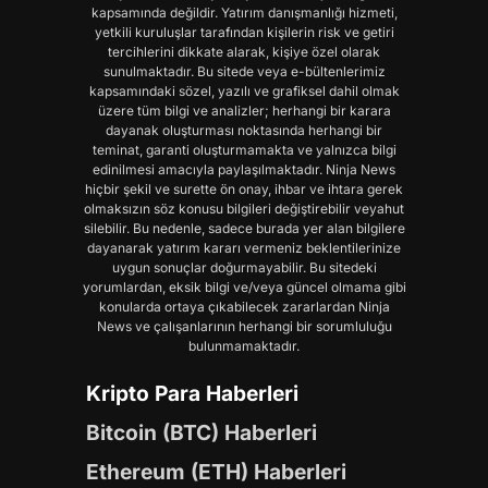
kapsamında değildir. Yatırım danışmanlığı hizmeti,
yetkili kuruluşlar tarafından kişilerin risk ve getiri
tercihlerini dikkate alarak, kişiye özel olarak
sunulmaktadır. Bu sitede veya e-bültenlerimiz
kapsamındaki sözel, yazılı ve grafiksel dahil olmak
üzere tüm bilgi ve analizler; herhangi bir karara
dayanak oluşturması noktasında herhangi bir
teminat, garanti oluşturmamakta ve yalnızca bilgi
edinilmesi amacıyla paylaşılmaktadır. Ninja News
hiçbir şekil ve surette ön onay, ihbar ve ihtara gerek
olmaksızın söz konusu bilgileri değiştirebilir veyahut
silebilir. Bu nedenle, sadece burada yer alan bilgilere
dayanarak yatırım kararı vermeniz beklentilerinize
uygun sonuçlar doğurmayabilir. Bu sitedeki
yorumlardan, eksik bilgi ve/veya güncel olmama gibi
konularda ortaya çıkabilecek zararlardan Ninja
News ve çalışanlarının herhangi bir sorumluluğu
bulunmamaktadır.
Kripto Para Haberleri
Bitcoin (BTC) Haberleri
Ethereum (ETH) Haberleri