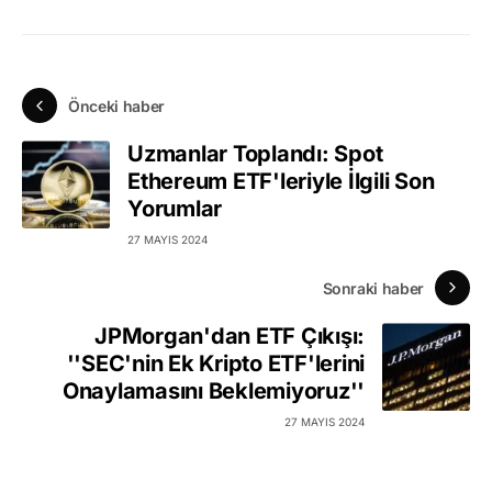
Önceki haber
Uzmanlar Toplandı: Spot
Ethereum ETF'leriyle İlgili Son
Yorumlar
27 MAYIS 2024
Sonraki haber
JPMorgan'dan ETF Çıkışı:
''SEC'nin Ek Kripto ETF'lerini
Onaylamasını Beklemiyoruz''
27 MAYIS 2024