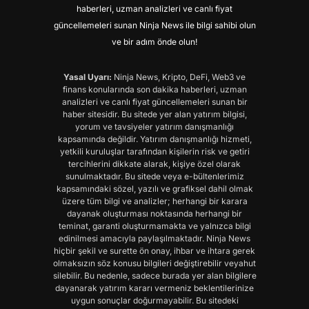
haberleri, uzman analizleri ve canlı fiyat
güncellemeleri sunan Ninja News ile bilgi sahibi olun
ve bir adım önde olun!
Yasal Uyarı:
Ninja News, Kripto, DeFi, Web3 ve
finans konularında son dakika haberleri, uzman
analizleri ve canlı fiyat güncellemeleri sunan bir
haber sitesidir. Bu sitede yer alan yatırım bilgisi,
yorum ve tavsiyeler yatırım danışmanlığı
kapsamında değildir. Yatırım danışmanlığı hizmeti,
yetkili kuruluşlar tarafından kişilerin risk ve getiri
tercihlerini dikkate alarak, kişiye özel olarak
sunulmaktadır. Bu sitede veya e-bültenlerimiz
kapsamındaki sözel, yazılı ve grafiksel dahil olmak
üzere tüm bilgi ve analizler; herhangi bir karara
dayanak oluşturması noktasında herhangi bir
teminat, garanti oluşturmamakta ve yalnızca bilgi
edinilmesi amacıyla paylaşılmaktadır. Ninja News
hiçbir şekil ve surette ön onay, ihbar ve ihtara gerek
olmaksızın söz konusu bilgileri değiştirebilir veyahut
silebilir. Bu nedenle, sadece burada yer alan bilgilere
dayanarak yatırım kararı vermeniz beklentilerinize
uygun sonuçlar doğurmayabilir. Bu sitedeki