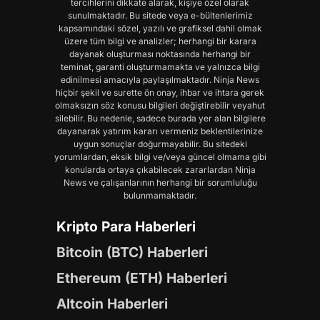
tercihlerini dikkate alarak, kişiye özel olarak
sunulmaktadır. Bu sitede veya e-bültenlerimiz
kapsamındaki sözel, yazılı ve grafiksel dahil olmak
üzere tüm bilgi ve analizler; herhangi bir karara
dayanak oluşturması noktasında herhangi bir
teminat, garanti oluşturmamakta ve yalnızca bilgi
edinilmesi amacıyla paylaşılmaktadır. Ninja News
hiçbir şekil ve surette ön onay, ihbar ve ihtara gerek
olmaksızın söz konusu bilgileri değiştirebilir veyahut
silebilir. Bu nedenle, sadece burada yer alan bilgilere
dayanarak yatırım kararı vermeniz beklentilerinize
uygun sonuçlar doğurmayabilir. Bu sitedeki
yorumlardan, eksik bilgi ve/veya güncel olmama gibi
konularda ortaya çıkabilecek zararlardan Ninja
News ve çalışanlarının herhangi bir sorumluluğu
bulunmamaktadır.
Kripto Para Haberleri
Bitcoin (BTC) Haberleri
Ethereum (ETH) Haberleri
Altcoin Haberleri