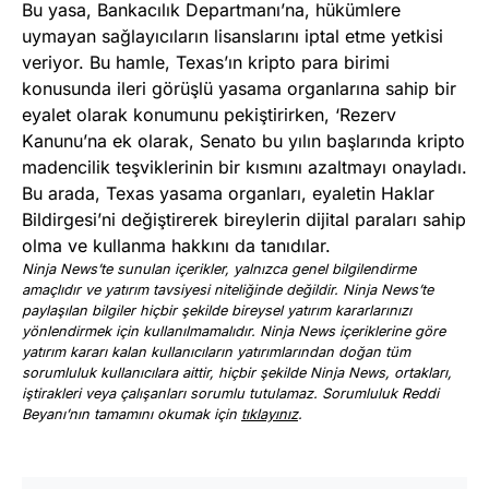
Bu yasa, Bankacılık Departmanı’na, hükümlere
uymayan sağlayıcıların lisanslarını iptal etme yetkisi
veriyor. Bu hamle, Texas’ın kripto para birimi
konusunda ileri görüşlü yasama organlarına sahip bir
eyalet olarak konumunu pekiştirirken, ‘Rezerv
Kanunu’na ek olarak, Senato bu yılın başlarında kripto
madencilik teşviklerinin bir kısmını azaltmayı onayladı.
Bu arada, Texas yasama organları, eyaletin Haklar
Bildirgesi’ni değiştirerek bireylerin dijital paraları sahip
olma ve kullanma hakkını da tanıdılar.
Ninja News’te sunulan içerikler, yalnızca genel bilgilendirme
amaçlıdır ve yatırım tavsiyesi niteliğinde değildir. Ninja News’te
paylaşılan bilgiler hiçbir şekilde bireysel yatırım kararlarınızı
yönlendirmek için kullanılmamalıdır. Ninja News içeriklerine göre
yatırım kararı kalan kullanıcıların yatırımlarından doğan tüm
sorumluluk kullanıcılara aittir, hiçbir şekilde Ninja News, ortakları,
iştirakleri veya çalışanları sorumlu tutulamaz. Sorumluluk Reddi
Beyanı’nın tamamını okumak için
tıklayınız
.