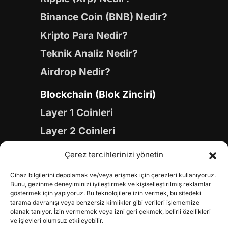
Binance Coin (BNB) Nedir?
Kripto Para Nedir?
Teknik Analiz Nedir?
Airdrop Nedir?
Blockchain (Blok Zinciri)
Layer 1 Coinleri
Layer 2 Coinleri
Yapay Zeka (AI) Coinleri
Çerez tercihlerinizi yönetin
Meme Coinleri
Cihaz bilgilerini depolamak ve/veya erişmek için çerezleri kullanıyoruz.
Gaming Coinleri
Bunu, gezinme deneyiminizi iyileştirmek ve kişiselleştirilmiş reklamlar
göstermek için yapıyoruz. Bu teknolojilere izin vermek, bu sitedeki
RWA Coinleri
tarama davranışı veya benzersiz kimlikler gibi verileri işlememize
olanak tanıyor. İzin vermemek veya izni geri çekmek, belirli özellikleri
DeFi Coinleri
ve işlevleri olumsuz etkileyebilir.