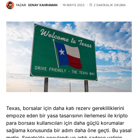
YAZAR:
SENAY KAHRAMAN
19 MAYIS 2023
2 DAKIKALIK OKUMA
Texas, borsalar için daha katı rezerv gerekliliklerini
empoze eden bir yasa tasarısının ilerlemesi ile kripto
para borsası kullanıcıları için daha güçlü korumalar
sağlama konusunda bir adım daha öne geçti. Bu yasal
metin, Senato’da onaylandı ve artık sadece valinin