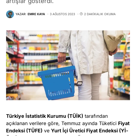
artışlar gösterdi.
YAZAR:
EMRE KAYA
3 AĞUSTOS 2023
2 DAKIKALIK OKUMA
Türkiye İstatistik Kurumu (TÜİK)
tarafından
açıklanan verilere göre, Temmuz ayında Tüketici
Fiyat
Endeksi (TÜFE)
ve
Yurt İçi Üretici Fiyat Endeksi (Yİ-