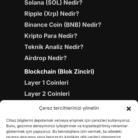
Solana (SOL) Nedir?
Ripple (Xrp) Nedir?
Binance Coin (BNB) Nedir?
Kripto Para Nedir?
Teknik Analiz Nedir?
Airdrop Nedir?
Blockchain (Blok Zinciri)
Layer 1 Coinleri
Layer 2 Coinleri
Yapay Zeka (AI) Coinleri
Çerez tercihlerinizi yönetin
Meme Coinleri
Cihaz bilgilerini depolamak ve/veya erişmek için çerezleri kullanıyoruz.
Gaming Coinleri
Bunu, gezinme deneyiminizi iyileştirmek ve kişiselleştirilmiş reklamlar
göstermek için yapıyoruz. Bu teknolojilere izin vermek, bu sitedeki
tarama davranışı veya benzersiz kimlikler gibi verileri işlememize