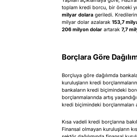
toplam kredi borcu, bir önceki y
milyar
dolara
geriledi. Krediler
milyar dolar azalarak
153,7 mily
206 milyon dolar
artarak
7,7 mi
Borçlara Göre Dağılım
Borçluya göre dağılımda bankala
kuruluşların kredi borçlanmaları
bankaların kredi biçimindeki borç
borçlanmalarında artış yaşandığ
kredi biçimindeki borçlanmaları a
Kısa vadeli kredi borçlarına bakı
Finansal olmayan kuruluşların kı
sektör dağılımında finansal kurulu