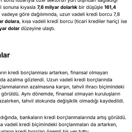
ıl sonuna kıyasla
7,6 milyar dolarlık
bir düşüşle
161,4
in vadeye göre dağılımında, uzun vadeli kredi borcu 7,8
ar dolara
, kısa vadeli kredi borcu (ticari krediler hariç) ise
lyar dolar
düzeyine ulaştı.
lar
rın kredi borçlanması artarken, finansal olmayan
nda azalma gözlendi. Uzun vadeli kredi borçlarında
lanmalarının azalmasına karşın, tahvil ihracı biçimindeki
ı görüldü. Aynı dönemde, finansal olmayan kuruluşların
zalırken, tahvil stokunda değişiklik olmadığı kaydedildi.
ldığında, bankaların kredi borçlanmalarında artış görüldü.
sa vadeli kredi biçimindeki borçlanmaları da artarken,
şların kredi borçları önemli bir yer tuttu.