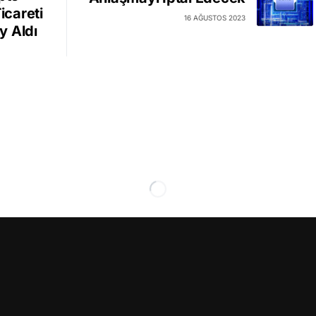
icareti
16 AĞUSTOS 2023
y Aldı