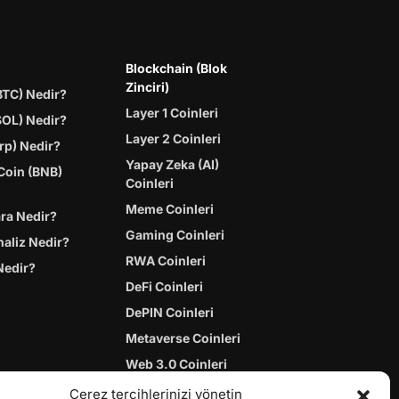
Blockchain (Blok
Zinciri)
BTC) Nedir?
Layer 1 Coinleri
SOL) Nedir?
Layer 2 Coinleri
rp) Nedir?
Yapay Zeka (AI)
Coin (BNB)
Coinleri
Meme Coinleri
ara Nedir?
Gaming Coinleri
naliz Nedir?
RWA Coinleri
Nedir?
DeFi Coinleri
DePIN Coinleri
Metaverse Coinleri
Web 3.0 Coinleri
Coin Türevleri
Çerez tercihlerinizi yönetin