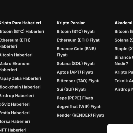
Kripto Para Haberleri
Kripto Paralar
Akademi
Bitcoin (BTC) Haberleri
Bitcoin (BTC) Fiyatı
Bitcoin (
Ethereum (ETH)
Ethereum (ETH) Fiyatı
Solana (
Haberleri
Binance Coin (BNB)
Ripple (X
Altcoin Haberleri
Fiyatı
Binance 
Makro Ekonomi
Solana (SOL) Fiyatı
Nedir?
Haberleri
Aptos (APT) Fiyatı
Kripto P
Yapay Zeka Haberleri
Bittensor (TAO) Fiyatı
Teknik A
Blockchain Haberleri
Sui (SUI) Fiyatı
Airdrop 
Airdrop Haberleri
Pepe (PEPE) Fiyatı
Döviz Haberleri
dogwifhat (WIF) Fiyatı
Emtia Haberleri
Render (RENDER) Fiyatı
Borsa Haberleri
NFT Haberleri