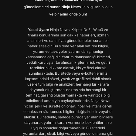
güncellemeleri sunan Ninja News ile bilgi sahibi olun
ve bir adım önde olun!
Yasal Uyarı:
Ninja News, Kripto, DeFi, Web3 ve
finans konularında son dakika haberleri, uzman
analizleri ve canlı fiyat güncellemeleri sunan bir
haber sitesidir. Bu sitede yer alan yatırım bilgisi,
yorum ve tavsiyeler yatırım danışmanlığı
kapsamında değildir. Yatırım danışmanlığı hizmeti,
yetkili kuruluşlar tarafından kişilerin risk ve getiri
tercihlerini dikkate alarak, kişiye özel olarak
sunulmaktadır. Bu sitede veya e-bültenlerimiz
kapsamındaki sözel, yazılı ve grafiksel dahil olmak
üzere tüm bilgi ve analizler; herhangi bir karara
dayanak oluşturması noktasında herhangi bir
teminat, garanti oluşturmamakta ve yalnızca bilgi
edinilmesi amacıyla paylaşılmaktadır. Ninja News
hiçbir şekil ve surette ön onay, ihbar ve ihtara gerek
olmaksızın söz konusu bilgileri değiştirebilir veyahut
silebilir. Bu nedenle, sadece burada yer alan bilgilere
dayanarak yatırım kararı vermeniz beklentilerinize
uygun sonuçlar doğurmayabilir. Bu sitedeki
yorumlardan, eksik bilgi ve/veya güncel olmama gibi