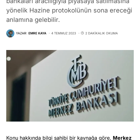
bankaları aracılığıyla piyasaya satılmasına
yönelik Hazine protokolünün sona ereceği
anlamına gelebilir.
YAZAR:
EMRE KAYA
4 TEMMUZ 2023
2 DAKIKALIK OKUMA
Konu hakkında bilgi sahibi bir kaynağa göre,
Merkez