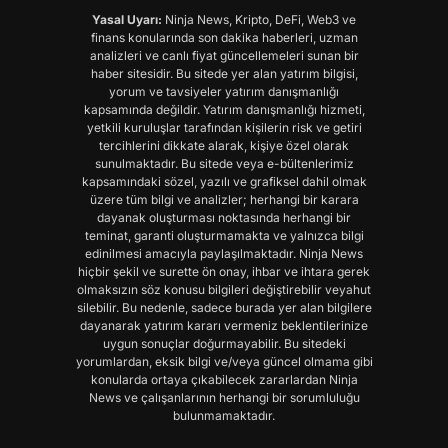
Yasal Uyarı:
Ninja News, Kripto, DeFi, Web3 ve
finans konularında son dakika haberleri, uzman
analizleri ve canlı fiyat güncellemeleri sunan bir
haber sitesidir. Bu sitede yer alan yatırım bilgisi,
yorum ve tavsiyeler yatırım danışmanlığı
kapsamında değildir. Yatırım danışmanlığı hizmeti,
yetkili kuruluşlar tarafından kişilerin risk ve getiri
tercihlerini dikkate alarak, kişiye özel olarak
sunulmaktadır. Bu sitede veya e-bültenlerimiz
kapsamındaki sözel, yazılı ve grafiksel dahil olmak
üzere tüm bilgi ve analizler; herhangi bir karara
dayanak oluşturması noktasında herhangi bir
teminat, garanti oluşturmamakta ve yalnızca bilgi
edinilmesi amacıyla paylaşılmaktadır. Ninja News
hiçbir şekil ve surette ön onay, ihbar ve ihtara gerek
olmaksızın söz konusu bilgileri değiştirebilir veyahut
silebilir. Bu nedenle, sadece burada yer alan bilgilere
dayanarak yatırım kararı vermeniz beklentilerinize
uygun sonuçlar doğurmayabilir. Bu sitedeki
yorumlardan, eksik bilgi ve/veya güncel olmama gibi
konularda ortaya çıkabilecek zararlardan Ninja
News ve çalışanlarının herhangi bir sorumluluğu
bulunmamaktadır.