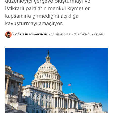
düzenleyici çerçeve oluşturmayı ve
istikrarlı paraların menkul kıymetler
kapsamına girmediğini açıklığa
kavuşturmayı amaçlıyor.
YAZAR:
SENAY KAHRAMAN
26 NISAN 2023
3 DAKIKALIK OKUMA