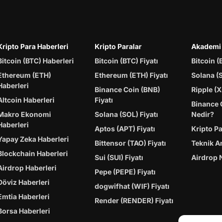
Kripto Para Haberleri
Kripto Paralar
Akademi
Bitcoin (BTC) Haberleri
Bitcoin (BTC) Fiyatı
Bitcoin (
Ethereum (ETH)
Ethereum (ETH) Fiyatı
Solana (
Haberleri
Binance Coin (BNB)
Ripple (X
Altcoin Haberleri
Fiyatı
Binance 
Makro Ekonomi
Solana (SOL) Fiyatı
Nedir?
Haberleri
Aptos (APT) Fiyatı
Kripto P
Yapay Zeka Haberleri
Bittensor (TAO) Fiyatı
Teknik A
Blockchain Haberleri
Sui (SUI) Fiyatı
Airdrop 
Airdrop Haberleri
Pepe (PEPE) Fiyatı
Döviz Haberleri
dogwifhat (WIF) Fiyatı
Emtia Haberleri
Render (RENDER) Fiyatı
Borsa Haberleri