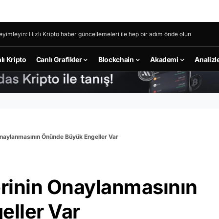
eyimleyin: Hızlı Kripto haber güncellemeleri ile hep bir adım önde olun
lı Kripto
Canlı Grafikler
Blockchain
Akademi
Analizl
 Onaylanmasının Önünde Büyük Engeller Var
erinin Onaylanmasının
ller Var