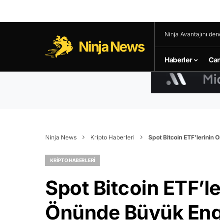
Ninja Avantajını den
Ninja News
Haberler
Can
Ninja News
Kripto Haberleri
Spot Bitcoin ETF’lerinin
KRIPTO HABERLERI
Spot Bitcoin ETF’l
Önünde Büyük Enge