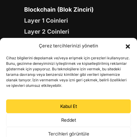
Blockchain (Blok Zinciri)
Layer 1 Coinleri
Layer 2 Coinleri
Yapay Zeka (AI) Coinleri
Çerez tercihlerinizi yönetin
Meme Coinleri
Cihaz bilgilerini depolamak ve/veya erişmek için çerezleri kullanıyoruz.
Gaming Coinleri
Bunu, gezinme deneyiminizi iyileştirmek ve kişiselleştirilmiş reklamlar
göstermek için yapıyoruz. Bu teknolojilere izin vermek, bu sitedeki
RWA Coinleri
tarama davranışı veya benzersiz kimlikler gibi verileri işlememize
olanak tanıyor. İzin vermemek veya izni geri çekmek, belirli özellikleri
DeFi Coinleri
ve işlevleri olumsuz etkileyebilir.
DePIN Coinleri
Kabul Et
Metaverse Coinleri
Web 3.0 Coinleri
Reddet
Coin Türevleri
Tercihleri görüntüle