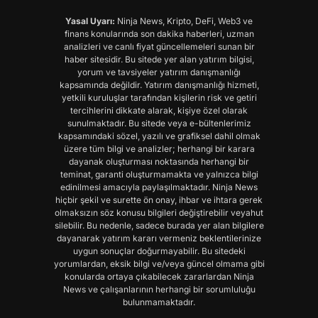
Yasal Uyarı:
Ninja News, Kripto, DeFi, Web3 ve
finans konularında son dakika haberleri, uzman
analizleri ve canlı fiyat güncellemeleri sunan bir
haber sitesidir. Bu sitede yer alan yatırım bilgisi,
yorum ve tavsiyeler yatırım danışmanlığı
kapsamında değildir. Yatırım danışmanlığı hizmeti,
yetkili kuruluşlar tarafından kişilerin risk ve getiri
tercihlerini dikkate alarak, kişiye özel olarak
sunulmaktadır. Bu sitede veya e-bültenlerimiz
kapsamındaki sözel, yazılı ve grafiksel dahil olmak
üzere tüm bilgi ve analizler; herhangi bir karara
dayanak oluşturması noktasında herhangi bir
teminat, garanti oluşturmamakta ve yalnızca bilgi
edinilmesi amacıyla paylaşılmaktadır. Ninja News
hiçbir şekil ve surette ön onay, ihbar ve ihtara gerek
olmaksızın söz konusu bilgileri değiştirebilir veyahut
silebilir. Bu nedenle, sadece burada yer alan bilgilere
dayanarak yatırım kararı vermeniz beklentilerinize
uygun sonuçlar doğurmayabilir. Bu sitedeki
yorumlardan, eksik bilgi ve/veya güncel olmama gibi
konularda ortaya çıkabilecek zararlardan Ninja
News ve çalışanlarının herhangi bir sorumluluğu
bulunmamaktadır.