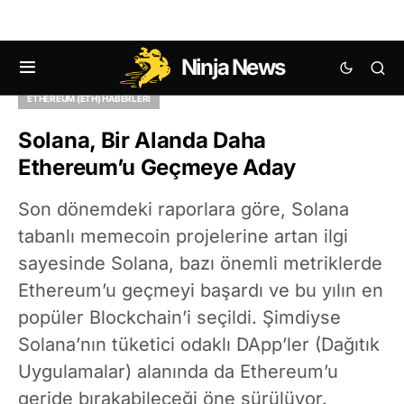
Ninja News
KRIPTO HABERLERI
ALTCOIN HABERLERI
ETHEREUM (ETH) HABERLERI
Solana, Bir Alanda Daha
Ethereum’u Geçmeye Aday
Son dönemdeki raporlara göre, Solana
tabanlı memecoin projelerine artan ilgi
sayesinde Solana, bazı önemli metriklerde
Ethereum’u geçmeyi başardı ve bu yılın en
popüler Blockchain’i seçildi. Şimdiyse
Solana’nın tüketici odaklı DApp’ler (Dağıtık
Uygulamalar) alanında da Ethereum’u
geride bırakabileceği öne sürülüyor.