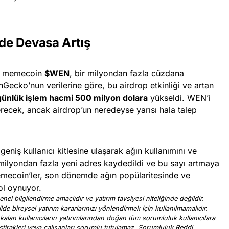
de Devasa Artış
eni memecoin
$WEN
, bir milyondan fazla cüzdana
nGecko’nun verilerine göre, bu airdrop etkinliği ve artan
 günlük işlem hacmi 500 milyon dolara
yükseldi. WEN’i
recek, ancak airdrop’un neredeyse yarısı hala talep
geniş kullanıcı kitlesine ulaşarak ağın kullanımını ve
0 milyondan fazla yeni adres kaydedildi ve bu sayı artmaya
mecoin’ler, son dönemde ağın popülaritesinde ve
rol oynuyor.
nel bilgilendirme amaçlıdır ve yatırım tavsiyesi niteliğinde değildir.
ilde bireysel yatırım kararlarınızı yönlendirmek için kullanılmamalıdır.
 kalan kullanıcıların yatırımlarından doğan tüm sorumluluk kullanıcılara
, iştirakleri veya çalışanları sorumlu tutulamaz. Sorumluluk Reddi