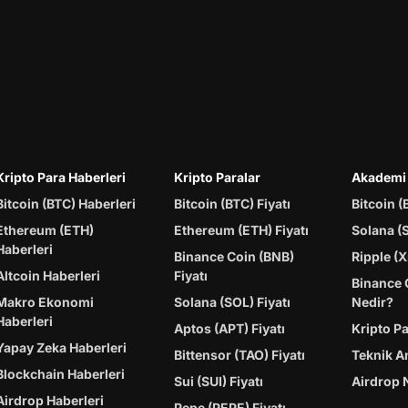
Kripto Para Haberleri
Kripto Paralar
Akademi
Bitcoin (BTC) Haberleri
Bitcoin (BTC) Fiyatı
Bitcoin (
Ethereum (ETH)
Ethereum (ETH) Fiyatı
Solana (
Haberleri
Binance Coin (BNB)
Ripple (X
Altcoin Haberleri
Fiyatı
Binance 
Makro Ekonomi
Solana (SOL) Fiyatı
Nedir?
Haberleri
Aptos (APT) Fiyatı
Kripto P
Yapay Zeka Haberleri
Bittensor (TAO) Fiyatı
Teknik A
Blockchain Haberleri
Sui (SUI) Fiyatı
Airdrop 
Airdrop Haberleri
Pepe (PEPE) Fiyatı