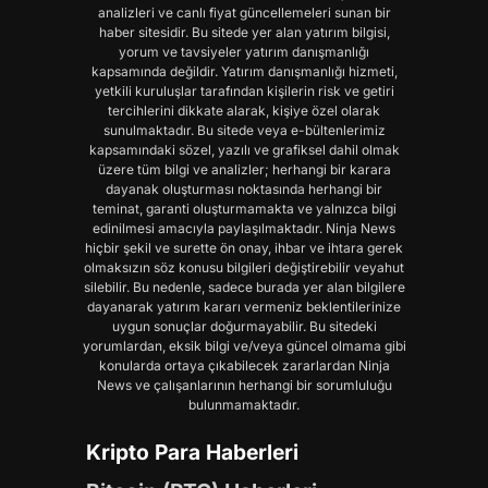
analizleri ve canlı fiyat güncellemeleri sunan bir
haber sitesidir. Bu sitede yer alan yatırım bilgisi,
yorum ve tavsiyeler yatırım danışmanlığı
kapsamında değildir. Yatırım danışmanlığı hizmeti,
yetkili kuruluşlar tarafından kişilerin risk ve getiri
tercihlerini dikkate alarak, kişiye özel olarak
sunulmaktadır. Bu sitede veya e-bültenlerimiz
kapsamındaki sözel, yazılı ve grafiksel dahil olmak
üzere tüm bilgi ve analizler; herhangi bir karara
dayanak oluşturması noktasında herhangi bir
teminat, garanti oluşturmamakta ve yalnızca bilgi
edinilmesi amacıyla paylaşılmaktadır. Ninja News
hiçbir şekil ve surette ön onay, ihbar ve ihtara gerek
olmaksızın söz konusu bilgileri değiştirebilir veyahut
silebilir. Bu nedenle, sadece burada yer alan bilgilere
dayanarak yatırım kararı vermeniz beklentilerinize
uygun sonuçlar doğurmayabilir. Bu sitedeki
yorumlardan, eksik bilgi ve/veya güncel olmama gibi
konularda ortaya çıkabilecek zararlardan Ninja
News ve çalışanlarının herhangi bir sorumluluğu
bulunmamaktadır.
Kripto Para Haberleri