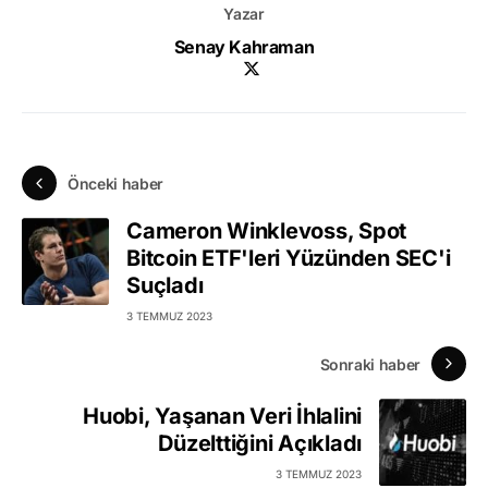
Yazar
Senay Kahraman
Önceki haber
Cameron Winklevoss, Spot
Bitcoin ETF'leri Yüzünden SEC'i
Suçladı
3 TEMMUZ 2023
Sonraki haber
Huobi, Yaşanan Veri İhlalini
Düzelttiğini Açıkladı
3 TEMMUZ 2023