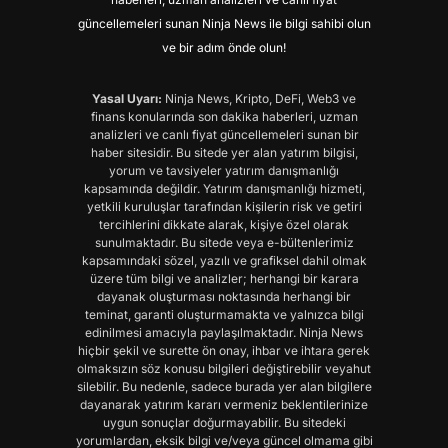
güncellemeleri sunan Ninja News ile bilgi sahibi olun
ve bir adım önde olun!
Yasal Uyarı:
Ninja News, Kripto, DeFi, Web3 ve
finans konularında son dakika haberleri, uzman
analizleri ve canlı fiyat güncellemeleri sunan bir
haber sitesidir. Bu sitede yer alan yatırım bilgisi,
yorum ve tavsiyeler yatırım danışmanlığı
kapsamında değildir. Yatırım danışmanlığı hizmeti,
yetkili kuruluşlar tarafından kişilerin risk ve getiri
tercihlerini dikkate alarak, kişiye özel olarak
sunulmaktadır. Bu sitede veya e-bültenlerimiz
kapsamındaki sözel, yazılı ve grafiksel dahil olmak
üzere tüm bilgi ve analizler; herhangi bir karara
dayanak oluşturması noktasında herhangi bir
teminat, garanti oluşturmamakta ve yalnızca bilgi
edinilmesi amacıyla paylaşılmaktadır. Ninja News
hiçbir şekil ve surette ön onay, ihbar ve ihtara gerek
olmaksızın söz konusu bilgileri değiştirebilir veyahut
silebilir. Bu nedenle, sadece burada yer alan bilgilere
dayanarak yatırım kararı vermeniz beklentilerinize
uygun sonuçlar doğurmayabilir. Bu sitedeki
yorumlardan, eksik bilgi ve/veya güncel olmama gibi