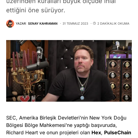
üzerinden kuralları büyük ölçüde ihlal
ettiğini öne sürüyor.
YAZAR:
SENAY KAHRAMAN
31 TEMMUZ 2023
2 DAKIKALIK OKUMA
SEC, Amerika Birleşik Devletleri’nin New York Doğu
Bölgesi Bölge Mahkemesi’ne yaptığı başvuruda,
Richard Heart ve onun projeleri olan
Hex
,
PulseChain