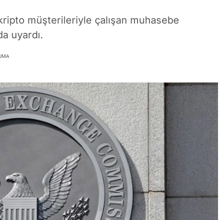
ripto müşterileriyle çalışan muhasebe
da uyardı.
KUMA