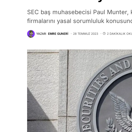
SEC baş muhasebecisi Paul Munter, k
firmalarını yasal sorumluluk konusun
YAZAR:
EMRE GUNERI
28 TEMMUZ 2023
2 DAKIKALIK O