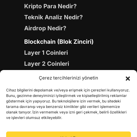
Kripto Para Nedir?
Teknik Analiz Nedir?
Airdrop Nedir?
Blockchain (Blok Zinciri)
Layer 1 Coinleri
Layer 2 Coinleri
Yapay Zeka (AI) Coinleri
Çerez tercihlerinizi yönetin
Meme Coinleri
Cihaz bilgilerini depolamak ve/veya erişmek için çerezleri kullanıyoruz.
Gaming Coinleri
Bunu, gezinme deneyiminizi iyileştirmek ve kişiselleştirilmiş reklamlar
göstermek için yapıyoruz. Bu teknolojilere izin vermek, bu sitedeki
RWA Coinleri
tarama davranışı veya benzersiz kimlikler gibi verileri işlememize
olanak tanıyor. İzin vermemek veya izni geri çekmek, belirli özellikleri
DeFi Coinleri
ve işlevleri olumsuz etkileyebilir.
DePIN Coinleri