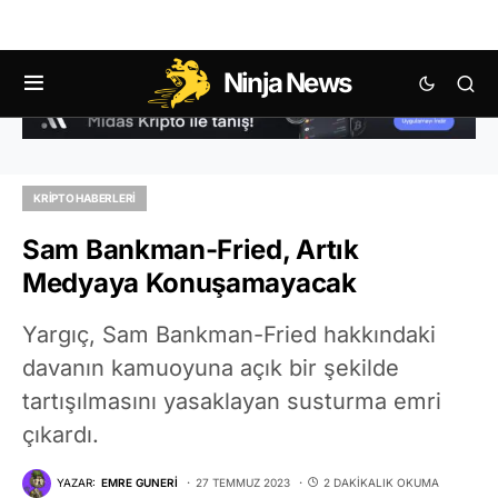
Ninja News
KRIPTO HABERLERI
Sam Bankman-Fried, Artık
Medyaya Konuşamayacak
Yargıç, Sam Bankman-Fried hakkındaki
davanın kamuoyuna açık bir şekilde
tartışılmasını yasaklayan susturma emri
çıkardı.
YAZAR:
EMRE GUNERI
27 TEMMUZ 2023
2 DAKIKALIK OKUMA