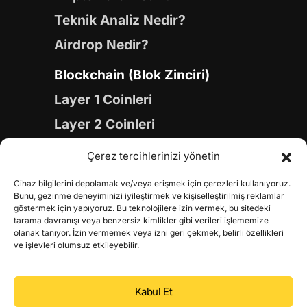
Teknik Analiz Nedir?
Airdrop Nedir?
Blockchain (Blok Zinciri)
Layer 1 Coinleri
Layer 2 Coinleri
Yapay Zeka (AI) Coinleri
Çerez tercihlerinizi yönetin
Meme Coinleri
Cihaz bilgilerini depolamak ve/veya erişmek için çerezleri kullanıyoruz.
Gaming Coinleri
Bunu, gezinme deneyiminizi iyileştirmek ve kişiselleştirilmiş reklamlar
göstermek için yapıyoruz. Bu teknolojilere izin vermek, bu sitedeki
RWA Coinleri
tarama davranışı veya benzersiz kimlikler gibi verileri işlememize
olanak tanıyor. İzin vermemek veya izni geri çekmek, belirli özellikleri
DeFi Coinleri
ve işlevleri olumsuz etkileyebilir.
DePIN Coinleri
Kabul Et
Metaverse Coinleri