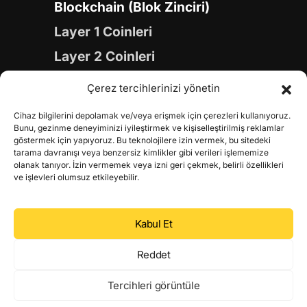
Blockchain (Blok Zinciri)
Layer 1 Coinleri
Layer 2 Coinleri
Yapay Zeka (AI) Coinleri
Çerez tercihlerinizi yönetin
Meme Coinleri
Cihaz bilgilerini depolamak ve/veya erişmek için çerezleri kullanıyoruz.
Gaming Coinleri
Bunu, gezinme deneyiminizi iyileştirmek ve kişiselleştirilmiş reklamlar
göstermek için yapıyoruz. Bu teknolojilere izin vermek, bu sitedeki
RWA Coinleri
tarama davranışı veya benzersiz kimlikler gibi verileri işlememize
olanak tanıyor. İzin vermemek veya izni geri çekmek, belirli özellikleri
DeFi Coinleri
ve işlevleri olumsuz etkileyebilir.
DePIN Coinleri
Kabul Et
Metaverse Coinleri
Web 3.0 Coinleri
Reddet
Coin Türevleri
Tercihleri görüntüle