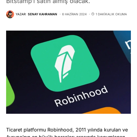
Bitstamp’ı satın almış olacak.
YAZAR:
SENAY KAHRAMAN
6 HAZIRAN 2024
1 DAKIKALIK OKUMA
Ticaret platformu Robinhood, 2011 yılında kurulan ve
Avrupa’nın en büyük borsaları arasında konumlanan