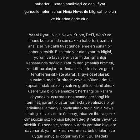
haberleri, uzman analizleri ve canlı fiyat
güncellemeleri sunan Ninja News ile bilgi sahibi olun
ve bir adım önde olun!
Yasal Uyarı:
Ninja News, Kripto, DeFi, Web3 ve
finans konularında son dakika haberleri, uzman
analizleri ve canlı fiyat güncellemeleri sunan bir
haber sitesidir. Bu sitede yer alan yatırım bilgisi,
yorum ve tavsiyeler yatırım danışmanlığı
kapsamında değildir. Yatırım danışmanlığı hizmeti,
yetkili kuruluşlar tarafından kişilerin risk ve getiri
tercihlerini dikkate alarak, kişiye özel olarak
sunulmaktadır. Bu sitede veya e-bültenlerimiz
kapsamındaki sözel, yazılı ve grafiksel dahil olmak
üzere tüm bilgi ve analizler; herhangi bir karara
dayanak oluşturması noktasında herhangi bir
teminat, garanti oluşturmamakta ve yalnızca bilgi
edinilmesi amacıyla paylaşılmaktadır. Ninja News
hiçbir şekil ve surette ön onay, ihbar ve ihtara gerek
olmaksızın söz konusu bilgileri değiştirebilir veyahut
silebilir. Bu nedenle, sadece burada yer alan bilgilere
dayanarak yatırım kararı vermeniz beklentilerinize
uygun sonuçlar doğurmayabilir. Bu sitedeki