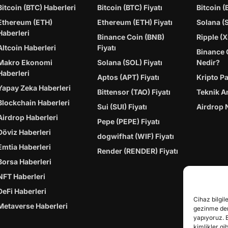
Bitcoin (BTC) Haberleri
Bitcoin (BTC) Fiyatı
Bitcoin (
Ethereum (ETH)
Ethereum (ETH) Fiyatı
Solana (
Haberleri
Binance Coin (BNB)
Ripple (X
Altcoin Haberleri
Fiyatı
Binance 
Makro Ekonomi
Solana (SOL) Fiyatı
Nedir?
Haberleri
Aptos (APT) Fiyatı
Kripto P
Yapay Zeka Haberleri
Bittensor (TAO) Fiyatı
Teknik A
Blockchain Haberleri
Sui (SUI) Fiyatı
Airdrop 
Airdrop Haberleri
Pepe (PEPE) Fiyatı
Döviz Haberleri
dogwifhat (WIF) Fiyatı
Emtia Haberleri
Render (RENDER) Fiyatı
Borsa Haberleri
NFT Haberleri
DeFi Haberleri
Cihaz bilgil
Metaverse Haberleri
gezinme dene
yapıyoruz. 
kimlikler gi