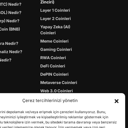
Zinciri)
BTC) Nedir?
Layer 1 Coinleri
SOL) Nedir?
Layer 2 Coinleri
rp) Nedir?
Yapay Zeka (AI)
Coin (BNB)
Coinleri
Meme Coinleri
ara Nedir?
Gaming Coinleri
naliz Nedir?
RWA Coinleri
Nedir?
DeFi Coinleri
DePIN Coinleri
Metaverse Coinleri
Web 3.0 Coinleri
Coin Türevleri
Çerez tercihlerinizi yönetin
erini depolamak ve/veya erişmek için çerezleri kullanıyoruz. Bunu,
yiminizi iyileştirmek ve kişiselleştirilmiş reklamlar göstermek için
Bu teknolojilere izin vermek, bu sitedeki tarama davranışı veya benzersiz
bi verileri işlememize olanak tanıyor. İzin vermemek veya izni geri