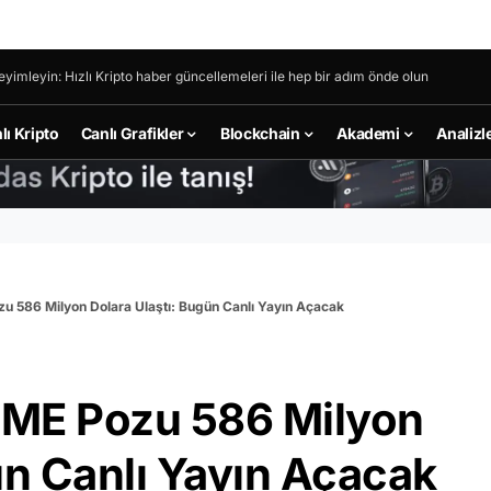
eyimleyin: Hızlı Kripto haber güncellemeleri ile hep bir adım önde olun
lı Kripto
Canlı Grafikler
Blockchain
Akademi
Analizl
zu 586 Milyon Dolara Ulaştı: Bugün Canlı Yayın Açacak
 GME Pozu 586 Milyon
ün Canlı Yayın Açacak