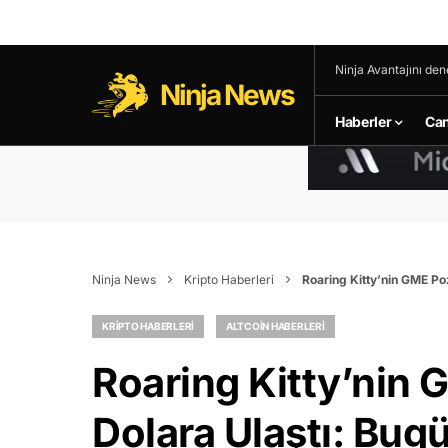
Ninja Avantajını den
Ninja News
Haberler
Can
Ninja News
Kripto Haberleri
Roaring Kitty’nin GME Po
KRIPTO HABERLERI
ALTCOIN HABERLERI
Roaring Kitty’nin
Dolara Ulaştı: Bug