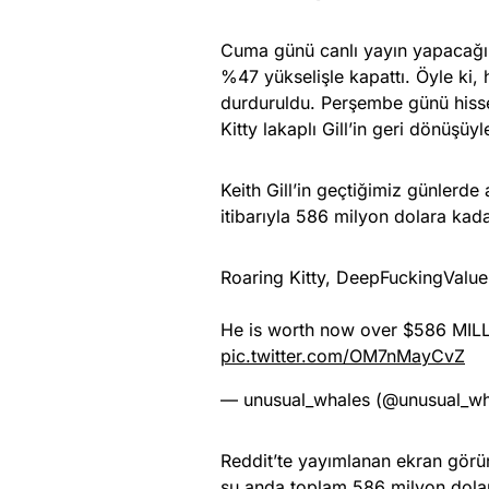
Cuma günü canlı yayın yapacağı
%47 yükselişle kapattı. Öyle ki, h
durduruldu. Perşembe günü hiss
Kitty lakaplı Gill’in geri dönüşüy
Keith Gill’in geçtiğimiz günlerd
itibarıyla 586 milyon dolara ka
Roaring Kitty, DeepFuckingValu
He is worth now over $586 MILL
pic.twitter.com/OM7nMayCvZ
— unusual_whales (@unusual_w
Reddit’te yayımlanan ekran görün
şu anda toplam 586 milyon dolar 