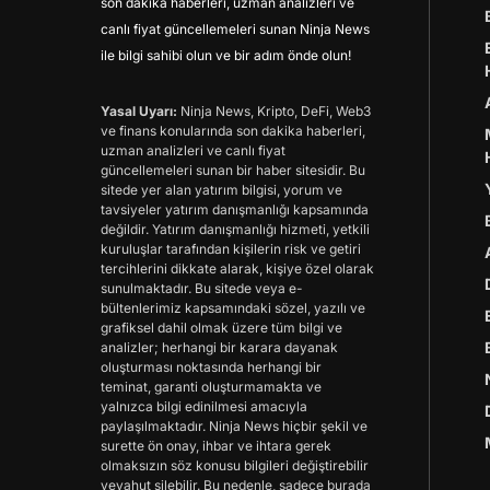
son dakika haberleri, uzman analizleri ve
canlı fiyat güncellemeleri sunan Ninja News
ile bilgi sahibi olun ve bir adım önde olun!
Yasal Uyarı:
Ninja News, Kripto, DeFi, Web3
ve finans konularında son dakika haberleri,
uzman analizleri ve canlı fiyat
güncellemeleri sunan bir haber sitesidir. Bu
sitede yer alan yatırım bilgisi, yorum ve
tavsiyeler yatırım danışmanlığı kapsamında
değildir. Yatırım danışmanlığı hizmeti, yetkili
kuruluşlar tarafından kişilerin risk ve getiri
tercihlerini dikkate alarak, kişiye özel olarak
sunulmaktadır. Bu sitede veya e-
bültenlerimiz kapsamındaki sözel, yazılı ve
grafiksel dahil olmak üzere tüm bilgi ve
analizler; herhangi bir karara dayanak
oluşturması noktasında herhangi bir
teminat, garanti oluşturmamakta ve
yalnızca bilgi edinilmesi amacıyla
paylaşılmaktadır. Ninja News hiçbir şekil ve
surette ön onay, ihbar ve ihtara gerek
olmaksızın söz konusu bilgileri değiştirebilir
veyahut silebilir. Bu nedenle, sadece burada