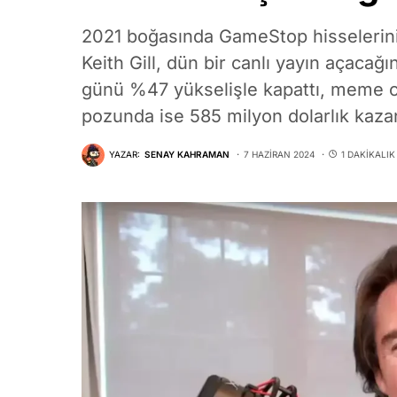
2021 boğasında GameStop hisselerinin
Keith Gill, dün bir canlı yayın açacağ
günü %47 yükselişle kapattı, meme co
pozunda ise 585 milyon dolarlık kazan
YAZAR:
SENAY KAHRAMAN
7 HAZIRAN 2024
1 DAKIKALI