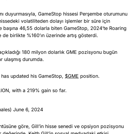
nı duyurmasıyla, GameStop hissesi Perşembe oturumunu
issedeki volatiliteden dolayı işlemler bir süre için
e başına 46,55 dolarla biten GameStop, 2024’te Roaring
le de birlikte %160’ın üzerinde artış gösterdi.
e açıkladığı 180 milyon dolarlık GME pozisyonu bugün
dar ulaşmış durumda.
e has updated his GameStop,
$GME
position.
ION, with a 219% gain so far.
hales)
June 6, 2024
tüsüne göre, Gill’in hisse senedi ve opsiyon pozisyonu
değerinde. Keith Gill’in sosyal medyadaki etkisi,