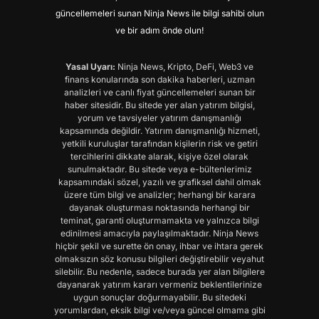
güncellemeleri sunan Ninja News ile bilgi sahibi olun
ve bir adım önde olun!
Yasal Uyarı:
Ninja News, Kripto, DeFi, Web3 ve
finans konularında son dakika haberleri, uzman
analizleri ve canlı fiyat güncellemeleri sunan bir
haber sitesidir. Bu sitede yer alan yatırım bilgisi,
yorum ve tavsiyeler yatırım danışmanlığı
kapsamında değildir. Yatırım danışmanlığı hizmeti,
yetkili kuruluşlar tarafından kişilerin risk ve getiri
tercihlerini dikkate alarak, kişiye özel olarak
sunulmaktadır. Bu sitede veya e-bültenlerimiz
kapsamındaki sözel, yazılı ve grafiksel dahil olmak
üzere tüm bilgi ve analizler; herhangi bir karara
dayanak oluşturması noktasında herhangi bir
teminat, garanti oluşturmamakta ve yalnızca bilgi
edinilmesi amacıyla paylaşılmaktadır. Ninja News
hiçbir şekil ve surette ön onay, ihbar ve ihtara gerek
olmaksızın söz konusu bilgileri değiştirebilir veyahut
silebilir. Bu nedenle, sadece burada yer alan bilgilere
dayanarak yatırım kararı vermeniz beklentilerinize
uygun sonuçlar doğurmayabilir. Bu sitedeki
yorumlardan, eksik bilgi ve/veya güncel olmama gibi