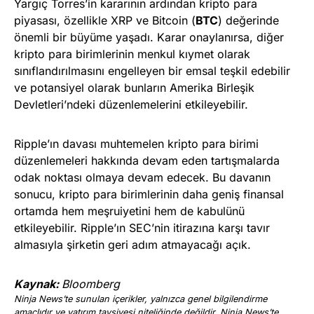
Yargıç Torres’in kararının ardından kripto para
piyasası, özellikle XRP ve Bitcoin (
BTC
) değerinde
önemli bir büyüme yaşadı. Karar onaylanırsa, diğer
kripto para birimlerinin menkul kıymet olarak
sınıflandırılmasını engelleyen bir emsal teşkil edebilir
ve potansiyel olarak bunların Amerika Birleşik
Devletleri’ndeki düzenlemelerini etkileyebilir.
Ripple’ın davası muhtemelen kripto para birimi
düzenlemeleri hakkında devam eden tartışmalarda
odak noktası olmaya devam edecek. Bu davanın
sonucu, kripto para birimlerinin daha geniş finansal
ortamda hem meşruiyetini hem de kabulünü
etkileyebilir. Ripple’ın SEC’nin itirazına karşı tavır
almasıyla şirketin geri adım atmayacağı açık.
Kaynak:
Bloomberg
Ninja News’te sunulan içerikler, yalnızca genel bilgilendirme
amaçlıdır ve yatırım tavsiyesi niteliğinde değildir. Ninja News’te