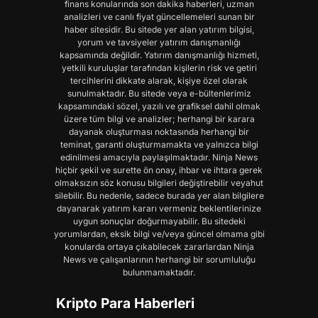
finans konularında son dakika haberleri, uzman
analizleri ve canlı fiyat güncellemeleri sunan bir
haber sitesidir. Bu sitede yer alan yatırım bilgisi,
yorum ve tavsiyeler yatırım danışmanlığı
kapsamında değildir. Yatırım danışmanlığı hizmeti,
yetkili kuruluşlar tarafından kişilerin risk ve getiri
tercihlerini dikkate alarak, kişiye özel olarak
sunulmaktadır. Bu sitede veya e-bültenlerimiz
kapsamındaki sözel, yazılı ve grafiksel dahil olmak
üzere tüm bilgi ve analizler; herhangi bir karara
dayanak oluşturması noktasında herhangi bir
teminat, garanti oluşturmamakta ve yalnızca bilgi
edinilmesi amacıyla paylaşılmaktadır. Ninja News
hiçbir şekil ve surette ön onay, ihbar ve ihtara gerek
olmaksızın söz konusu bilgileri değiştirebilir veyahut
silebilir. Bu nedenle, sadece burada yer alan bilgilere
dayanarak yatırım kararı vermeniz beklentilerinize
uygun sonuçlar doğurmayabilir. Bu sitedeki
yorumlardan, eksik bilgi ve/veya güncel olmama gibi
konularda ortaya çıkabilecek zararlardan Ninja
News ve çalışanlarının herhangi bir sorumluluğu
bulunmamaktadır.
Kripto Para Haberleri