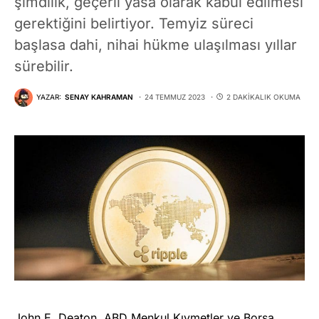
şimdilik, geçerli yasa olarak kabul edilmesi
gerektiğini belirtiyor. Temyiz süreci
başlasa dahi, nihai hükme ulaşılması yıllar
sürebilir.
YAZAR:
SENAY KAHRAMAN
24 TEMMUZ 2023
2 DAKIKALIK OKUMA
John E. Deaton, ABD Menkul Kıymetler ve Borsa