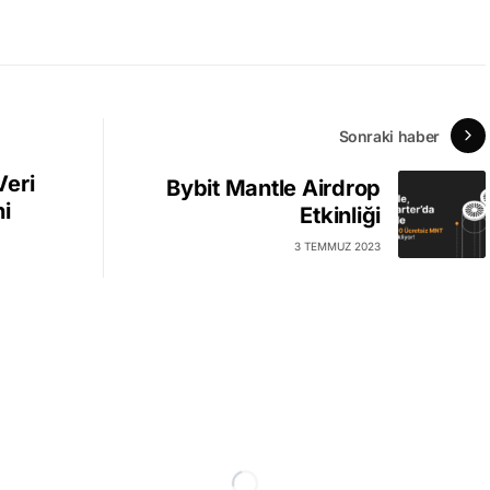
Sonraki haber
Veri
Bybit Mantle Airdrop
ni
Etkinliği
3 TEMMUZ 2023