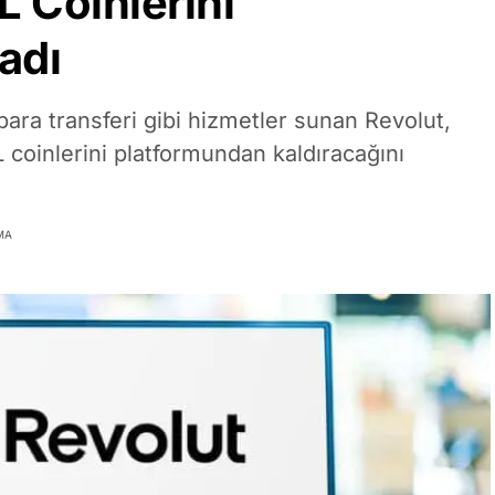
 Coinlerini
adı
 para transferi gibi hizmetler sunan Revolut,
L coinlerini platformundan kaldıracağını
MA