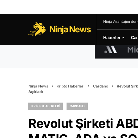
Ninja Avantajını den
Ninja News
Haberler
Can
Ninja News
Kripto Haberleri
Cardano
Revolut Şir
Açıkladı
KRIPTO HABERLERI
CARDANO
Revolut Şirketi AB