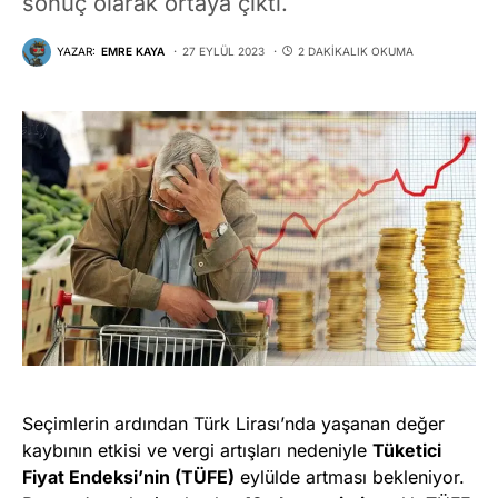
sonuç olarak ortaya çıktı.
YAZAR:
EMRE KAYA
27 EYLÜL 2023
2 DAKIKALIK OKUMA
Seçimlerin ardından Türk Lirası’nda yaşanan değer
kaybının etkisi ve vergi artışları nedeniyle
Tüketici
Fiyat Endeksi’nin (TÜFE)
eylülde artması bekleniyor.