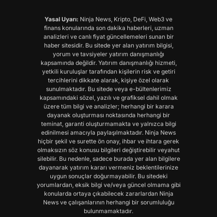
Yasal Uyarı:
Ninja News, Kripto, DeFi, Web3 ve
finans konularında son dakika haberleri, uzman
analizleri ve canlı fiyat güncellemeleri sunan bir
haber sitesidir. Bu sitede yer alan yatırım bilgisi,
yorum ve tavsiyeler yatırım danışmanlığı
kapsamında değildir. Yatırım danışmanlığı hizmeti,
yetkili kuruluşlar tarafından kişilerin risk ve getiri
tercihlerini dikkate alarak, kişiye özel olarak
sunulmaktadır. Bu sitede veya e-bültenlerimiz
kapsamındaki sözel, yazılı ve grafiksel dahil olmak
üzere tüm bilgi ve analizler; herhangi bir karara
dayanak oluşturması noktasında herhangi bir
teminat, garanti oluşturmamakta ve yalnızca bilgi
edinilmesi amacıyla paylaşılmaktadır. Ninja News
hiçbir şekil ve surette ön onay, ihbar ve ihtara gerek
olmaksızın söz konusu bilgileri değiştirebilir veyahut
silebilir. Bu nedenle, sadece burada yer alan bilgilere
dayanarak yatırım kararı vermeniz beklentilerinize
uygun sonuçlar doğurmayabilir. Bu sitedeki
yorumlardan, eksik bilgi ve/veya güncel olmama gibi
konularda ortaya çıkabilecek zararlardan Ninja
News ve çalışanlarının herhangi bir sorumluluğu
bulunmamaktadır.