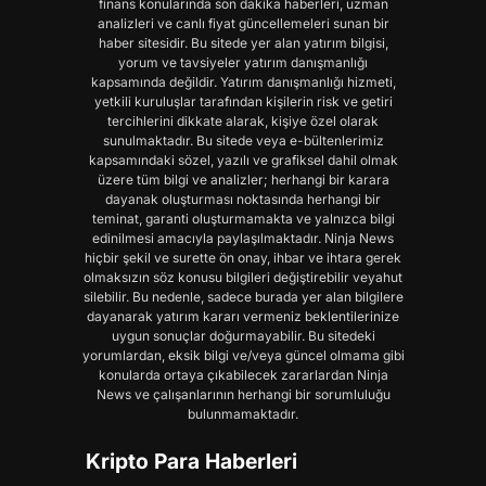
finans konularında son dakika haberleri, uzman
analizleri ve canlı fiyat güncellemeleri sunan bir
haber sitesidir. Bu sitede yer alan yatırım bilgisi,
yorum ve tavsiyeler yatırım danışmanlığı
kapsamında değildir. Yatırım danışmanlığı hizmeti,
yetkili kuruluşlar tarafından kişilerin risk ve getiri
tercihlerini dikkate alarak, kişiye özel olarak
sunulmaktadır. Bu sitede veya e-bültenlerimiz
kapsamındaki sözel, yazılı ve grafiksel dahil olmak
üzere tüm bilgi ve analizler; herhangi bir karara
dayanak oluşturması noktasında herhangi bir
teminat, garanti oluşturmamakta ve yalnızca bilgi
edinilmesi amacıyla paylaşılmaktadır. Ninja News
hiçbir şekil ve surette ön onay, ihbar ve ihtara gerek
olmaksızın söz konusu bilgileri değiştirebilir veyahut
silebilir. Bu nedenle, sadece burada yer alan bilgilere
dayanarak yatırım kararı vermeniz beklentilerinize
uygun sonuçlar doğurmayabilir. Bu sitedeki
yorumlardan, eksik bilgi ve/veya güncel olmama gibi
konularda ortaya çıkabilecek zararlardan Ninja
News ve çalışanlarının herhangi bir sorumluluğu
bulunmamaktadır.
Kripto Para Haberleri