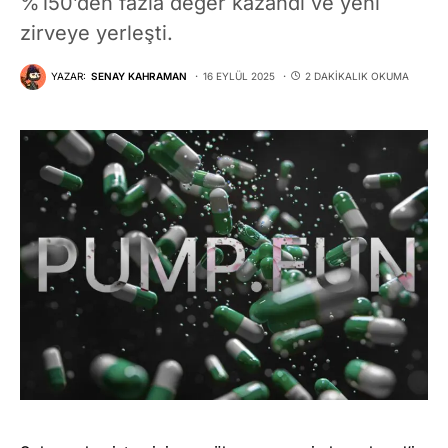
%150’den fazla değer kazandı ve yeni
zirveye yerleşti.
YAZAR:
SENAY KAHRAMAN
16 EYLÜL 2025
2 DAKIKALIK OKUMA