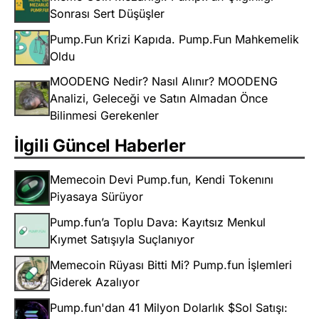
Sonrası Sert Düşüşler
Pump.Fun Krizi Kapıda. Pump.Fun Mahkemelik
Oldu
MOODENG Nedir? Nasıl Alınır? MOODENG
Analizi, Geleceği ve Satın Almadan Önce
Bilinmesi Gerekenler
İlgili Güncel Haberler
Memecoin Devi Pump.fun, Kendi Tokenını
Piyasaya Sürüyor
Pump.fun’a Toplu Dava: Kayıtsız Menkul
Kıymet Satışıyla Suçlanıyor
Memecoin Rüyası Bitti Mi? Pump.fun İşlemleri
Giderek Azalıyor
Pump.fun'dan 41 Milyon Dolarlık $Sol Satışı: