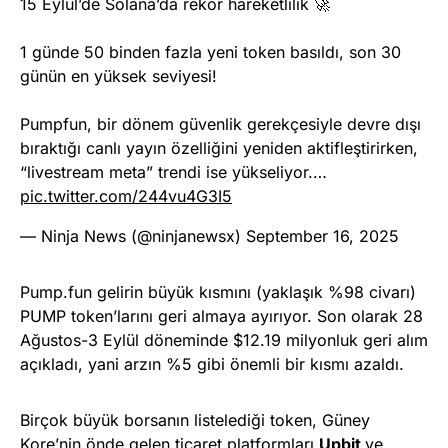
15 Eylül’de Solana’da rekor hareketlilik 🚀
1 günde 50 binden fazla yeni token basıldı, son 30
günün en yüksek seviyesi!
Pumpfun, bir dönem güvenlik gerekçesiyle devre dışı
bıraktığı canlı yayın özelliğini yeniden aktifleştirirken,
“livestream meta” trendi ise yükseliyor.…
pic.twitter.com/244vu4G3I5
— Ninja News (@ninjanewsx)
September 16, 2025
Pump.fun gelirin büyük kısmını (yaklaşık %98 civarı)
PUMP token’larını geri almaya ayırıyor. Son olarak 28
Ağustos-3 Eylül döneminde $12.19 milyonluk geri alım
açıkladı, yani arzın %5 gibi önemli bir kısmı azaldı.
Birçok büyük borsanın listelediği token, Güney
Kore’nin önde gelen ticaret platformları
Upbit
ve