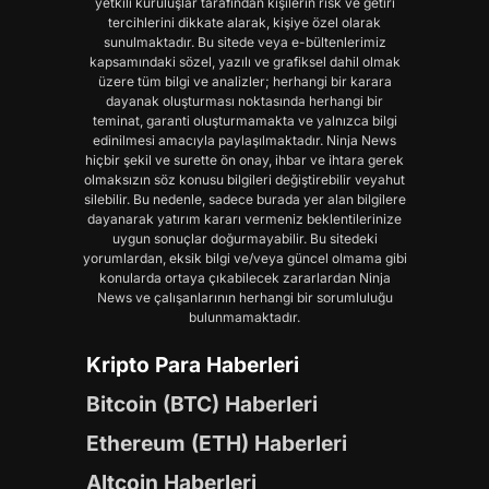
yetkili kuruluşlar tarafından kişilerin risk ve getiri
tercihlerini dikkate alarak, kişiye özel olarak
sunulmaktadır. Bu sitede veya e-bültenlerimiz
kapsamındaki sözel, yazılı ve grafiksel dahil olmak
üzere tüm bilgi ve analizler; herhangi bir karara
dayanak oluşturması noktasında herhangi bir
teminat, garanti oluşturmamakta ve yalnızca bilgi
edinilmesi amacıyla paylaşılmaktadır. Ninja News
hiçbir şekil ve surette ön onay, ihbar ve ihtara gerek
olmaksızın söz konusu bilgileri değiştirebilir veyahut
silebilir. Bu nedenle, sadece burada yer alan bilgilere
dayanarak yatırım kararı vermeniz beklentilerinize
uygun sonuçlar doğurmayabilir. Bu sitedeki
yorumlardan, eksik bilgi ve/veya güncel olmama gibi
konularda ortaya çıkabilecek zararlardan Ninja
News ve çalışanlarının herhangi bir sorumluluğu
bulunmamaktadır.
Kripto Para Haberleri
Bitcoin (BTC) Haberleri
Ethereum (ETH) Haberleri
Altcoin Haberleri