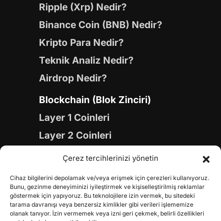
Ripple (Xrp) Nedir?
Binance Coin (BNB) Nedir?
Kripto Para Nedir?
Teknik Analiz Nedir?
Airdrop Nedir?
Blockchain (Blok Zinciri)
Layer 1 Coinleri
Layer 2 Coinleri
Yapay Zeka (AI) Coinleri
Çerez tercihlerinizi yönetin
Meme Coinleri
Cihaz bilgilerini depolamak ve/veya erişmek için çerezleri kullanıyoruz.
Gaming Coinleri
Bunu, gezinme deneyiminizi iyileştirmek ve kişiselleştirilmiş reklamlar
göstermek için yapıyoruz. Bu teknolojilere izin vermek, bu sitedeki
RWA Coinleri
tarama davranışı veya benzersiz kimlikler gibi verileri işlememize
olanak tanıyor. İzin vermemek veya izni geri çekmek, belirli özellikleri