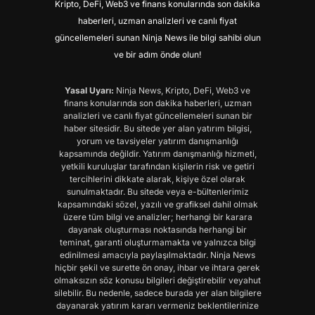
Kripto, DeFi, Web3 ve finans konularında son dakika
haberleri, uzman analizleri ve canlı fiyat
güncellemeleri sunan Ninja News ile bilgi sahibi olun
ve bir adım önde olun!
Yasal Uyarı:
Ninja News, Kripto, DeFi, Web3 ve
finans konularında son dakika haberleri, uzman
analizleri ve canlı fiyat güncellemeleri sunan bir
haber sitesidir. Bu sitede yer alan yatırım bilgisi,
yorum ve tavsiyeler yatırım danışmanlığı
kapsamında değildir. Yatırım danışmanlığı hizmeti,
yetkili kuruluşlar tarafından kişilerin risk ve getiri
tercihlerini dikkate alarak, kişiye özel olarak
sunulmaktadır. Bu sitede veya e-bültenlerimiz
kapsamındaki sözel, yazılı ve grafiksel dahil olmak
üzere tüm bilgi ve analizler; herhangi bir karara
dayanak oluşturması noktasında herhangi bir
teminat, garanti oluşturmamakta ve yalnızca bilgi
edinilmesi amacıyla paylaşılmaktadır. Ninja News
hiçbir şekil ve surette ön onay, ihbar ve ihtara gerek
olmaksızın söz konusu bilgileri değiştirebilir veyahut
silebilir. Bu nedenle, sadece burada yer alan bilgilere
dayanarak yatırım kararı vermeniz beklentilerinize