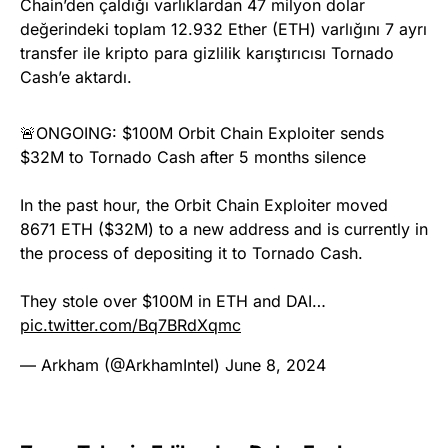
Chain’den çaldığı varlıklardan 47 milyon dolar
değerindeki toplam 12.932 Ether (ETH) varlığını 7 ayrı
transfer ile kripto para gizlilik karıştırıcısı Tornado
Cash’e aktardı.
🚨ONGOING: $100M Orbit Chain Exploiter sends
$32M to Tornado Cash after 5 months silence
In the past hour, the Orbit Chain Exploiter moved
8671 ETH ($32M) to a new address and is currently in
the process of depositing it to Tornado Cash.
They stole over $100M in ETH and DAI…
pic.twitter.com/Bq7BRdXqmc
— Arkham (@ArkhamIntel)
June 8, 2024