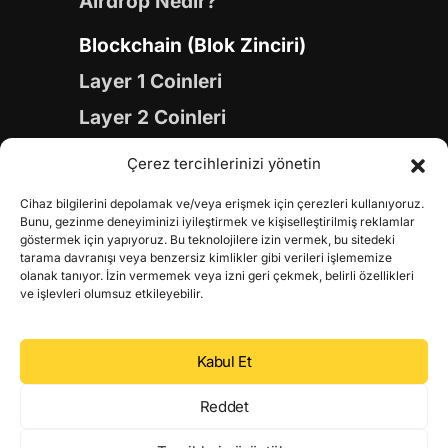
Airdrop Nedir?
Blockchain (Blok Zinciri)
Layer 1 Coinleri
Layer 2 Coinleri
Yapay Zeka (AI) Coinleri
Çerez tercihlerinizi yönetin
Meme Coinleri
Cihaz bilgilerini depolamak ve/veya erişmek için çerezleri kullanıyoruz.
Gaming Coinleri
Bunu, gezinme deneyiminizi iyileştirmek ve kişiselleştirilmiş reklamlar
göstermek için yapıyoruz. Bu teknolojilere izin vermek, bu sitedeki
RWA Coinleri
tarama davranışı veya benzersiz kimlikler gibi verileri işlememize
olanak tanıyor. İzin vermemek veya izni geri çekmek, belirli özellikleri
DeFi Coinleri
ve işlevleri olumsuz etkileyebilir.
DePIN Coinleri
Kabul Et
Metaverse Coinleri
Web 3.0 Coinleri
Reddet
Coin Türevleri