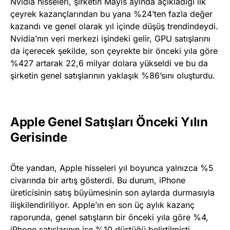
Nvidia hisseleri, şirketin Mayıs ayında açıkladığı ilk
çeyrek kazançlarından bu yana %24’ten fazla değer
kazandı ve genel olarak yıl içinde düşüş trendindeydi.
Nvidia’nın veri merkezi işindeki gelir, GPU satışlarını
da içerecek şekilde, son çeyrekte bir önceki yıla göre
%427 artarak 22,6 milyar dolara yükseldi ve bu da
şirketin genel satışlarının yaklaşık %86’sını oluşturdu.
Apple Genel Satışları Önceki Yılın
Gerisinde
Öte yandan, Apple hisseleri yıl boyunca yalnızca %5
civarında bir artış gösterdi. Bu durum, iPhone
üreticisinin satış büyümesinin son aylarda durmasıyla
ilişkilendiriliyor. Apple’ın en son üç aylık kazanç
raporunda, genel satışların bir önceki yıla göre %4,
iPhone satışlarının ise %10 düştüğü belirtilmişti.