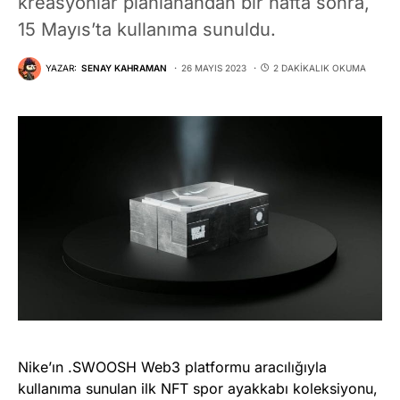
kreasyonlar planlanandan bir hafta sonra,
15 Mayıs’ta kullanıma sunuldu.
YAZAR:
SENAY KAHRAMAN
26 MAYIS 2023
2 DAKIKALIK OKUMA
Nike’ın .SWOOSH Web3 platformu aracılığıyla
kullanıma sunulan ilk NFT spor ayakkabı koleksiyonu,