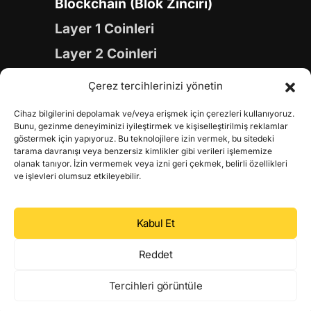
Blockchain (Blok Zinciri)
Layer 1 Coinleri
Layer 2 Coinleri
Yapay Zeka (AI) Coinleri
Çerez tercihlerinizi yönetin
Meme Coinleri
Cihaz bilgilerini depolamak ve/veya erişmek için çerezleri kullanıyoruz.
Gaming Coinleri
Bunu, gezinme deneyiminizi iyileştirmek ve kişiselleştirilmiş reklamlar
göstermek için yapıyoruz. Bu teknolojilere izin vermek, bu sitedeki
RWA Coinleri
tarama davranışı veya benzersiz kimlikler gibi verileri işlememize
olanak tanıyor. İzin vermemek veya izni geri çekmek, belirli özellikleri
DeFi Coinleri
ve işlevleri olumsuz etkileyebilir.
DePIN Coinleri
Kabul Et
Metaverse Coinleri
Web 3.0 Coinleri
Reddet
Coin Türevleri
Tercihleri görüntüle