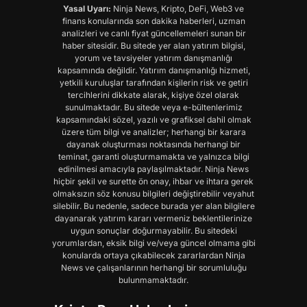
Yasal Uyarı:
Ninja News, Kripto, DeFi, Web3 ve
finans konularında son dakika haberleri, uzman
analizleri ve canlı fiyat güncellemeleri sunan bir
haber sitesidir. Bu sitede yer alan yatırım bilgisi,
yorum ve tavsiyeler yatırım danışmanlığı
kapsamında değildir. Yatırım danışmanlığı hizmeti,
yetkili kuruluşlar tarafından kişilerin risk ve getiri
tercihlerini dikkate alarak, kişiye özel olarak
sunulmaktadır. Bu sitede veya e-bültenlerimiz
kapsamındaki sözel, yazılı ve grafiksel dahil olmak
üzere tüm bilgi ve analizler; herhangi bir karara
dayanak oluşturması noktasında herhangi bir
teminat, garanti oluşturmamakta ve yalnızca bilgi
edinilmesi amacıyla paylaşılmaktadır. Ninja News
hiçbir şekil ve surette ön onay, ihbar ve ihtara gerek
olmaksızın söz konusu bilgileri değiştirebilir veyahut
silebilir. Bu nedenle, sadece burada yer alan bilgilere
dayanarak yatırım kararı vermeniz beklentilerinize
uygun sonuçlar doğurmayabilir. Bu sitedeki
yorumlardan, eksik bilgi ve/veya güncel olmama gibi
konularda ortaya çıkabilecek zararlardan Ninja
News ve çalışanlarının herhangi bir sorumluluğu
bulunmamaktadır.