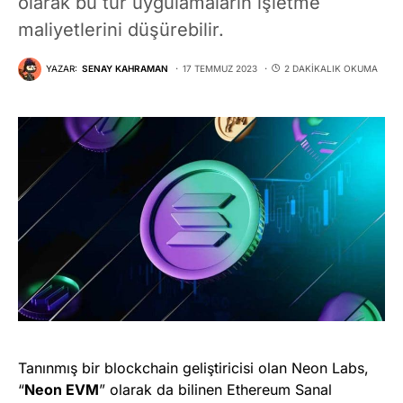
olarak bu tür uygulamaların işletme
maliyetlerini düşürebilir.
YAZAR:
SENAY KAHRAMAN
17 TEMMUZ 2023
2 DAKIKALIK OKUMA
Tanınmış bir blockchain geliştiricisi olan Neon Labs,
“
Neon EVM
” olarak da bilinen Ethereum Sanal