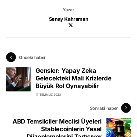
Yazar
Senay Kahraman
Önceki haber
Gensler: Yapay Zeka
Gelecekteki Mali Krizlerde
Büyük Rol Oynayabilir
17 TEMMUZ 2023
Sonraki haber
ABD Temsilciler Meclisi Üyeleri
Stablecoinlerin Yasal
Düzenlemelerini Tartışıyor