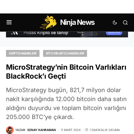
Ninja News
KRIPTO HABERLERI
BITCOIN (BTC) HABERLERI
MicroStrategy’nin Bitcoin Varlıkları
BlackRock’ı Geçti
MicroStrategy bugün, 821,7 milyon dolar
nakit karşılığında 12.000 bitcoin daha satın
aldığını duyurdu ve toplam bitcoin varlığını
205.000 BTC’ye çıkardı.
YAZAR:
SENAY KAHRAMAN
11 MART 2024
1 DAKIKALIK OKUMA