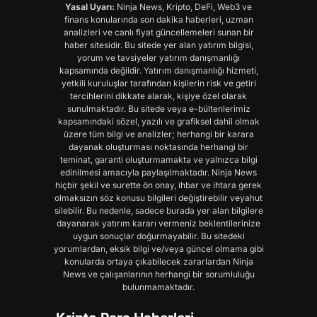
Yasal Uyarı:
Ninja News, Kripto, DeFi, Web3 ve
finans konularında son dakika haberleri, uzman
analizleri ve canlı fiyat güncellemeleri sunan bir
haber sitesidir. Bu sitede yer alan yatırım bilgisi,
yorum ve tavsiyeler yatırım danışmanlığı
kapsamında değildir. Yatırım danışmanlığı hizmeti,
yetkili kuruluşlar tarafından kişilerin risk ve getiri
tercihlerini dikkate alarak, kişiye özel olarak
sunulmaktadır. Bu sitede veya e-bültenlerimiz
kapsamındaki sözel, yazılı ve grafiksel dahil olmak
üzere tüm bilgi ve analizler; herhangi bir karara
dayanak oluşturması noktasında herhangi bir
teminat, garanti oluşturmamakta ve yalnızca bilgi
edinilmesi amacıyla paylaşılmaktadır. Ninja News
hiçbir şekil ve surette ön onay, ihbar ve ihtara gerek
olmaksızın söz konusu bilgileri değiştirebilir veyahut
silebilir. Bu nedenle, sadece burada yer alan bilgilere
dayanarak yatırım kararı vermeniz beklentilerinize
uygun sonuçlar doğurmayabilir. Bu sitedeki
yorumlardan, eksik bilgi ve/veya güncel olmama gibi
konularda ortaya çıkabilecek zararlardan Ninja
News ve çalışanlarının herhangi bir sorumluluğu
bulunmamaktadır.