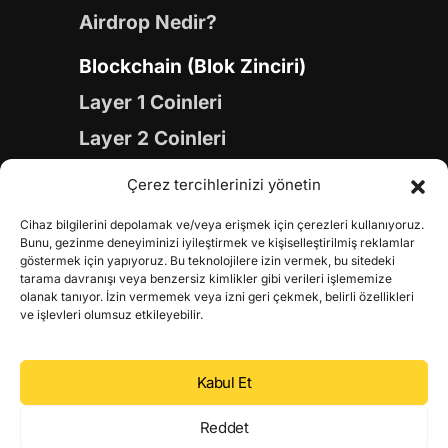
Airdrop Nedir?
Blockchain (Blok Zinciri)
Layer 1 Coinleri
Layer 2 Coinleri
Yapay Zeka (AI) Coinleri
Çerez tercihlerinizi yönetin
Meme Coinleri
Cihaz bilgilerini depolamak ve/veya erişmek için çerezleri kullanıyoruz.
Gaming Coinleri
Bunu, gezinme deneyiminizi iyileştirmek ve kişiselleştirilmiş reklamlar
göstermek için yapıyoruz. Bu teknolojilere izin vermek, bu sitedeki
RWA Coinleri
tarama davranışı veya benzersiz kimlikler gibi verileri işlememize
olanak tanıyor. İzin vermemek veya izni geri çekmek, belirli özellikleri
DeFi Coinleri
ve işlevleri olumsuz etkileyebilir.
DePIN Coinleri
Kabul Et
Metaverse Coinleri
Web 3.0 Coinleri
Reddet