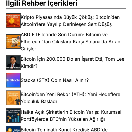
İlgili Rehber İçerikleri
Kripto Piyasasında Büyük Çöküş; Bitcoin’den
Altcoin’lere Yayılıp Derinleşen Sert Düşüş
ABD ETF’lerinde Son Durum: Bitcoin ve
Ethereum’dan Çıkışlara Karşı Solana’da Artan
Girişler
Bitcoin İçin 200.000 Doları İşaret Etti, Tom Lee
Kimdir?
Stacks (STX) Coin Nasıl Alınır?
Bitcoin’den Yeni Rekor (ATH): Yeni Hedeflere
Yolculuk Başladı
Halka Açık Şirketlerin Bitcoin Yarışı: Kurumsal
Portföylerde BTC’nin Yükselen Ağırlığı
Bitcoin Teminatlı Konut Kredisi: ABD'de