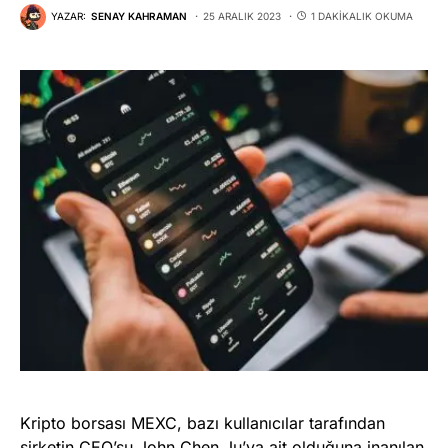
YAZAR:
SENAY KAHRAMAN
25 ARALIK 2023
1 DAKIKALIK OKUMA
Kripto borsası MEXC, bazı kullanıcılar tarafından
şirketin CEO’su John Chen Ju’ya ait olduğuna inanılan