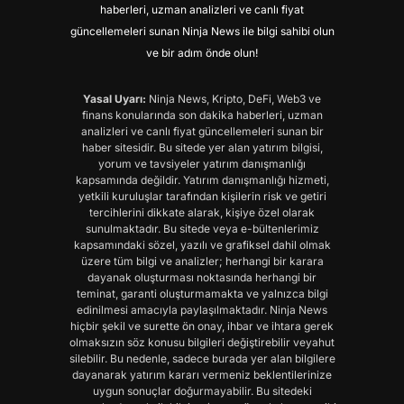
haberleri, uzman analizleri ve canlı fiyat
güncellemeleri sunan Ninja News ile bilgi sahibi olun
ve bir adım önde olun!
Yasal Uyarı:
Ninja News, Kripto, DeFi, Web3 ve
finans konularında son dakika haberleri, uzman
analizleri ve canlı fiyat güncellemeleri sunan bir
haber sitesidir. Bu sitede yer alan yatırım bilgisi,
yorum ve tavsiyeler yatırım danışmanlığı
kapsamında değildir. Yatırım danışmanlığı hizmeti,
yetkili kuruluşlar tarafından kişilerin risk ve getiri
tercihlerini dikkate alarak, kişiye özel olarak
sunulmaktadır. Bu sitede veya e-bültenlerimiz
kapsamındaki sözel, yazılı ve grafiksel dahil olmak
üzere tüm bilgi ve analizler; herhangi bir karara
dayanak oluşturması noktasında herhangi bir
teminat, garanti oluşturmamakta ve yalnızca bilgi
edinilmesi amacıyla paylaşılmaktadır. Ninja News
hiçbir şekil ve surette ön onay, ihbar ve ihtara gerek
olmaksızın söz konusu bilgileri değiştirebilir veyahut
silebilir. Bu nedenle, sadece burada yer alan bilgilere
dayanarak yatırım kararı vermeniz beklentilerinize
uygun sonuçlar doğurmayabilir. Bu sitedeki