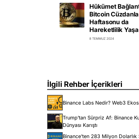
Hükümet Bağlantı
Bitcoin Cüzdanla
Haftasonu da
Hareketlilik Yaşa
8 TEMMUZ 2024
İlgili Rehber İçerikleri
Binance Labs Nedir? Web3 Ekosi
Trump’tan Sürpriz Af: Binance 
Dünyası Karıştı
Binance’ten 283 Milyon Dolarlı