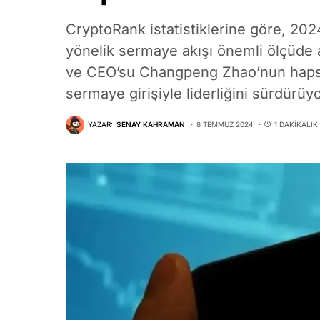
CryptoRank istatistiklerine göre, 202
yönelik sermaye akışı önemli ölçüde a
ve CEO’su Changpeng Zhao’nun hapse
sermaye girişiyle liderliğini sürdürüyo
YAZAR:
SENAY KAHRAMAN
8 TEMMUZ 2024
1 DAKIKALI