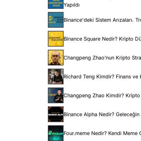
Yapıldı
Binance'deki Sistem Arızaları. 
Binance Square Nedir? Kripto Dü
Changpeng Zhao’nun Kripto Strat
Richard Teng Kimdir? Finans ve 
Changpeng Zhao Kimdir? Kripto 
Binance Alpha Nedir? Geleceğin K
Four.meme Nedir? Kendi Meme Coi