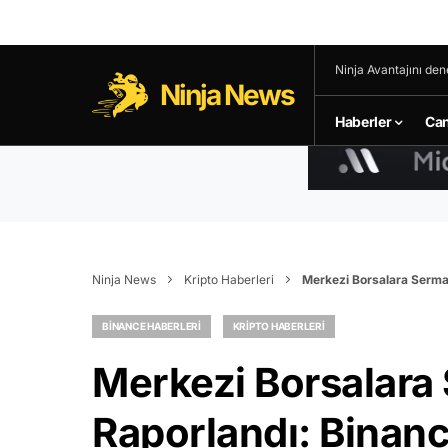
Ninja Avantajını den
Ninja News
Haberler
Can
Ninja News
Kripto Haberleri
Merkezi Borsalara Sermay
BINANCE HABERLERI
KRIPTO HABERLERI
Merkezi Borsalara 
Raporlandı: Binan