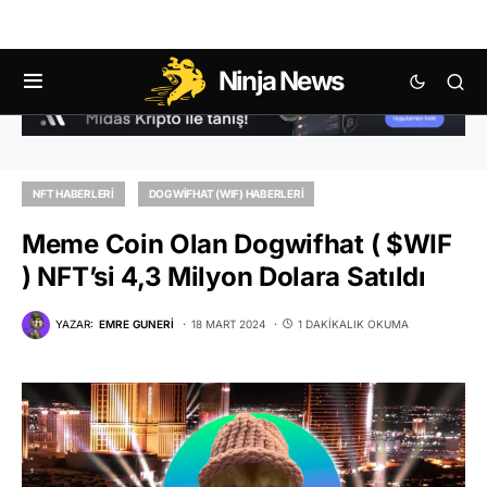
Ninja News
NFT HABERLERI
DOGWIFHAT (WIF) HABERLERI
Meme Coin Olan Dogwifhat ( $WIF
) NFT’si 4,3 Milyon Dolara Satıldı
YAZAR:
EMRE GUNERI
18 MART 2024
1 DAKIKALIK OKUMA