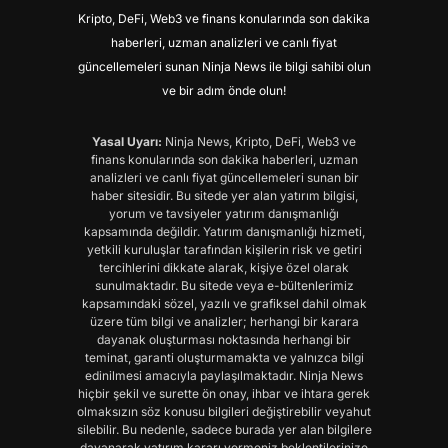
Kripto, DeFi, Web3 ve finans konularında son dakika
haberleri, uzman analizleri ve canlı fiyat
güncellemeleri sunan Ninja News ile bilgi sahibi olun
ve bir adım önde olun!
Yasal Uyarı:
Ninja News, Kripto, DeFi, Web3 ve
finans konularında son dakika haberleri, uzman
analizleri ve canlı fiyat güncellemeleri sunan bir
haber sitesidir. Bu sitede yer alan yatırım bilgisi,
yorum ve tavsiyeler yatırım danışmanlığı
kapsamında değildir. Yatırım danışmanlığı hizmeti,
yetkili kuruluşlar tarafından kişilerin risk ve getiri
tercihlerini dikkate alarak, kişiye özel olarak
sunulmaktadır. Bu sitede veya e-bültenlerimiz
kapsamındaki sözel, yazılı ve grafiksel dahil olmak
üzere tüm bilgi ve analizler; herhangi bir karara
dayanak oluşturması noktasında herhangi bir
teminat, garanti oluşturmamakta ve yalnızca bilgi
edinilmesi amacıyla paylaşılmaktadır. Ninja News
hiçbir şekil ve surette ön onay, ihbar ve ihtara gerek
olmaksızın söz konusu bilgileri değiştirebilir veyahut
silebilir. Bu nedenle, sadece burada yer alan bilgilere
dayanarak yatırım kararı vermeniz beklentilerinize