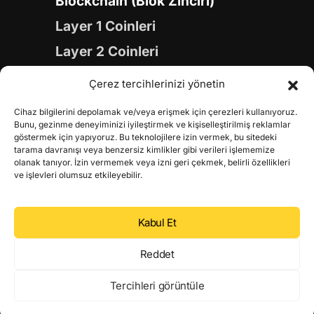
Blockchain (Blok Zinciri)
Layer 1 Coinleri
Layer 2 Coinleri
Yapay Zeka (AI) Coinleri
Çerez tercihlerinizi yönetin
Meme Coinleri
Cihaz bilgilerini depolamak ve/veya erişmek için çerezleri kullanıyoruz.
Gaming Coinleri
Bunu, gezinme deneyiminizi iyileştirmek ve kişiselleştirilmiş reklamlar
göstermek için yapıyoruz. Bu teknolojilere izin vermek, bu sitedeki
RWA Coinleri
tarama davranışı veya benzersiz kimlikler gibi verileri işlememize
olanak tanıyor. İzin vermemek veya izni geri çekmek, belirli özellikleri
DeFi Coinleri
ve işlevleri olumsuz etkileyebilir.
DePIN Coinleri
Kabul Et
Metaverse Coinleri
Web 3.0 Coinleri
Reddet
Coin Türevleri
Tercihleri görüntüle