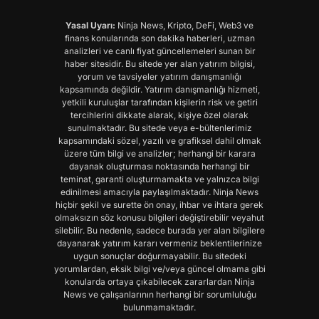
Yasal Uyarı:
Ninja News, Kripto, DeFi, Web3 ve
finans konularında son dakika haberleri, uzman
analizleri ve canlı fiyat güncellemeleri sunan bir
haber sitesidir. Bu sitede yer alan yatırım bilgisi,
yorum ve tavsiyeler yatırım danışmanlığı
kapsamında değildir. Yatırım danışmanlığı hizmeti,
yetkili kuruluşlar tarafından kişilerin risk ve getiri
tercihlerini dikkate alarak, kişiye özel olarak
sunulmaktadır. Bu sitede veya e-bültenlerimiz
kapsamındaki sözel, yazılı ve grafiksel dahil olmak
üzere tüm bilgi ve analizler; herhangi bir karara
dayanak oluşturması noktasında herhangi bir
teminat, garanti oluşturmamakta ve yalnızca bilgi
edinilmesi amacıyla paylaşılmaktadır. Ninja News
hiçbir şekil ve surette ön onay, ihbar ve ihtara gerek
olmaksızın söz konusu bilgileri değiştirebilir veyahut
silebilir. Bu nedenle, sadece burada yer alan bilgilere
dayanarak yatırım kararı vermeniz beklentilerinize
uygun sonuçlar doğurmayabilir. Bu sitedeki
yorumlardan, eksik bilgi ve/veya güncel olmama gibi
konularda ortaya çıkabilecek zararlardan Ninja
News ve çalışanlarının herhangi bir sorumluluğu
bulunmamaktadır.