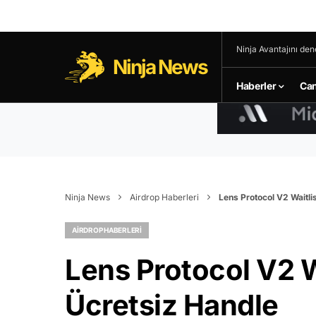
Ninja Avantajını den
Ninja News
Haberler
Can
Ninja News
Airdrop Haberleri
Lens Protocol V2 Waitli
AIRDROP HABERLERI
Lens Protocol V2 Wa
Ücretsiz Handle