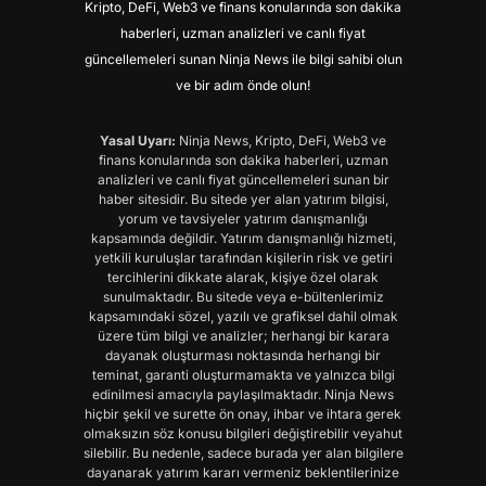
Kripto, DeFi, Web3 ve finans konularında son dakika
haberleri, uzman analizleri ve canlı fiyat
güncellemeleri sunan Ninja News ile bilgi sahibi olun
ve bir adım önde olun!
Yasal Uyarı:
Ninja News, Kripto, DeFi, Web3 ve
finans konularında son dakika haberleri, uzman
analizleri ve canlı fiyat güncellemeleri sunan bir
haber sitesidir. Bu sitede yer alan yatırım bilgisi,
yorum ve tavsiyeler yatırım danışmanlığı
kapsamında değildir. Yatırım danışmanlığı hizmeti,
yetkili kuruluşlar tarafından kişilerin risk ve getiri
tercihlerini dikkate alarak, kişiye özel olarak
sunulmaktadır. Bu sitede veya e-bültenlerimiz
kapsamındaki sözel, yazılı ve grafiksel dahil olmak
üzere tüm bilgi ve analizler; herhangi bir karara
dayanak oluşturması noktasında herhangi bir
teminat, garanti oluşturmamakta ve yalnızca bilgi
edinilmesi amacıyla paylaşılmaktadır. Ninja News
hiçbir şekil ve surette ön onay, ihbar ve ihtara gerek
olmaksızın söz konusu bilgileri değiştirebilir veyahut
silebilir. Bu nedenle, sadece burada yer alan bilgilere
dayanarak yatırım kararı vermeniz beklentilerinize