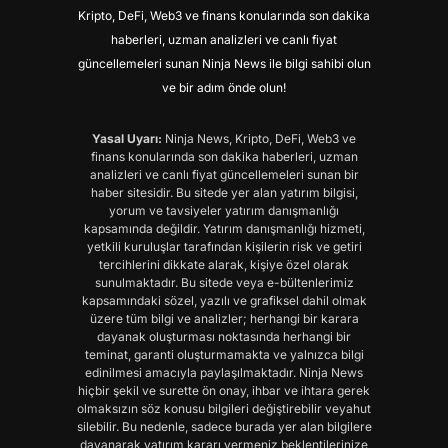
Kripto, DeFi, Web3 ve finans konularında son dakika
haberleri, uzman analizleri ve canlı fiyat
güncellemeleri sunan Ninja News ile bilgi sahibi olun
ve bir adım önde olun!
Yasal Uyarı:
Ninja News, Kripto, DeFi, Web3 ve
finans konularında son dakika haberleri, uzman
analizleri ve canlı fiyat güncellemeleri sunan bir
haber sitesidir. Bu sitede yer alan yatırım bilgisi,
yorum ve tavsiyeler yatırım danışmanlığı
kapsamında değildir. Yatırım danışmanlığı hizmeti,
yetkili kuruluşlar tarafından kişilerin risk ve getiri
tercihlerini dikkate alarak, kişiye özel olarak
sunulmaktadır. Bu sitede veya e-bültenlerimiz
kapsamındaki sözel, yazılı ve grafiksel dahil olmak
üzere tüm bilgi ve analizler; herhangi bir karara
dayanak oluşturması noktasında herhangi bir
teminat, garanti oluşturmamakta ve yalnızca bilgi
edinilmesi amacıyla paylaşılmaktadır. Ninja News
hiçbir şekil ve surette ön onay, ihbar ve ihtara gerek
olmaksızın söz konusu bilgileri değiştirebilir veyahut
silebilir. Bu nedenle, sadece burada yer alan bilgilere
dayanarak yatırım kararı vermeniz beklentilerinize