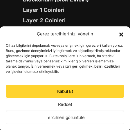
Layer 1 Coinleri
Layer 2 Coinleri
Yapay Zeka (AI) Coinleri
Çerez tercihlerinizi yönetin
Meme Coinleri
Cihaz bilgilerini depolamak ve/veya erişmek için çerezleri kullanıyoruz.
Gaming Coinleri
Bunu, gezinme deneyiminizi iyileştirmek ve kişiselleştirilmiş reklamlar
göstermek için yapıyoruz. Bu teknolojilere izin vermek, bu sitedeki
RWA Coinleri
tarama davranışı veya benzersiz kimlikler gibi verileri işlememize
olanak tanıyor. İzin vermemek veya izni geri çekmek, belirli özellikleri
DeFi Coinleri
ve işlevleri olumsuz etkileyebilir.
DePIN Coinleri
Kabul Et
Metaverse Coinleri
Web 3.0 Coinleri
Reddet
Coin Türevleri
Tercihleri görüntüle