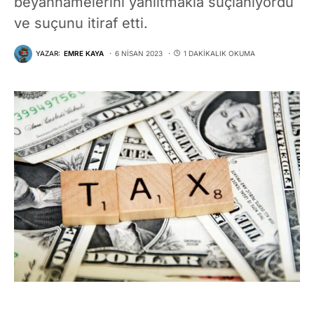
beyannamelerini yanıltmakla suçlanıyordu
ve suçunu itiraf etti.
YAZAR:
EMRE KAYA
6 NISAN 2023
1 DAKIKALIK OKUMA