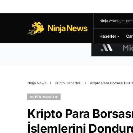
Ninja Avantajını den
Ninja News
Haberler
Can
Ninja News
Kripto Haberleri
Kripto Para Borsası BKE
KRIPTO HABERLERI
Kripto Para Borsa
İşlemlerini Dondu