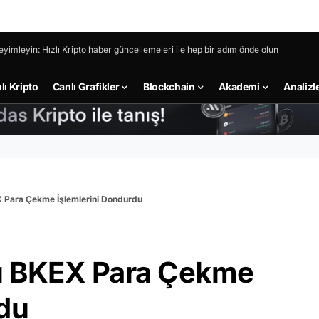
eyimleyin: Hızlı Kripto haber güncellemeleri ile hep bir adım önde olun
lı Kripto
Canlı Grafikler
Blockchain
Akademi
Analizl
X Para Çekme İşlemlerini Dondurdu
sı BKEX Para Çekme
rdu