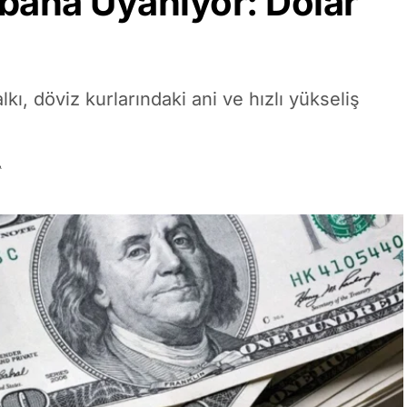
abaha Uyanıyor: Dolar
kı, döviz kurlarındaki ani ve hızlı yükseliş
A