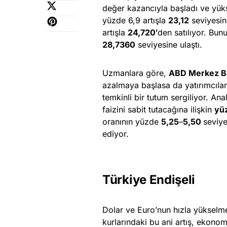
değer kazancıyla başladı ve yükse
yüzde 6,9 artışla
23,12
seviyesin
artışla
24,720′
den satılıyor. Bun
28,7360
seviyesine ulaştı.
Uzmanlara göre,
ABD Merkez Ba
azalmaya başlasa da yatırımcılar
temkinli bir tutum sergiliyor. Ana
faizini sabit tutacağına ilişkin
yü
oranının yüzde
5,25
–
5,50
seviye
ediyor.
Türkiye Endişeli
Dolar ve Euro’nun hızla yükselmes
kurlarındaki bu ani artış, ekonomi