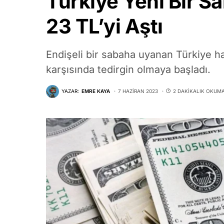
Türkiye Yeni Bir S
23 TL’yi Aştı
Endişeli bir sabaha uyanan Türkiye hal
karşısında tedirgin olmaya başladı.
YAZAR:
EMRE KAYA
7 HAZIRAN 2023
2 DAKIKALIK OKUM