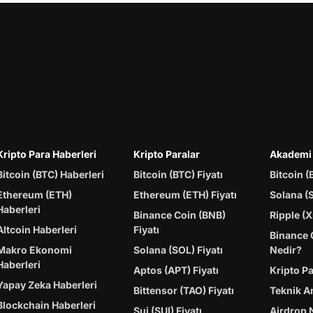
Kripto Para Haberleri
Kripto Paralar
Akademi
Bitcoin (BTC) Haberleri
Bitcoin (BTC) Fiyatı
Bitcoin (
Ethereum (ETH)
Ethereum (ETH) Fiyatı
Solana (
Haberleri
Binance Coin (BNB)
Ripple (X
Altcoin Haberleri
Fiyatı
Binance 
Makro Ekonomi
Solana (SOL) Fiyatı
Nedir?
Haberleri
Aptos (APT) Fiyatı
Kripto P
Yapay Zeka Haberleri
Bittensor (TAO) Fiyatı
Teknik A
Blockchain Haberleri
Sui (SUI) Fiyatı
Airdrop 