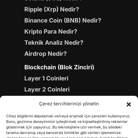
Ripple (Xrp) Nedir?
Binance Coin (BNB) Nedir?
Kripto Para Nedir?
Teknik Analiz Nedir?
Airdrop Nedir?
Blockchain (Blok Zinciri)
Layer 1 Coinleri
Layer 2 Coinleri
Yapay Zeka (AI) Coinleri
Çerez tercihlerinizi yönetin
Meme Coinleri
Cihaz bilgilerini depolamak ve/veya erişmek için çerezleri kullanıyoruz.
Gaming Coinleri
Bunu, gezinme deneyiminizi iyileştirmek ve kişiselleştirilmiş reklamlar
göstermek için yapıyoruz. Bu teknolojilere izin vermek, bu sitedeki
RWA Coinleri
tarama davranışı veya benzersiz kimlikler gibi verileri işlememize