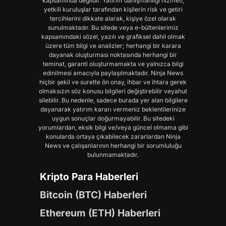
kapsamında değildir. Yatırım danışmanlığı hizmeti,
yetkili kuruluşlar tarafından kişilerin risk ve getiri
tercihlerini dikkate alarak, kişiye özel olarak
sunulmaktadır. Bu sitede veya e-bültenlerimiz
kapsamındaki sözel, yazılı ve grafiksel dahil olmak
üzere tüm bilgi ve analizler; herhangi bir karara
dayanak oluşturması noktasında herhangi bir
teminat, garanti oluşturmamakta ve yalnızca bilgi
edinilmesi amacıyla paylaşılmaktadır. Ninja News
hiçbir şekil ve surette ön onay, ihbar ve ihtara gerek
olmaksızın söz konusu bilgileri değiştirebilir veyahut
silebilir. Bu nedenle, sadece burada yer alan bilgilere
dayanarak yatırım kararı vermeniz beklentilerinize
uygun sonuçlar doğurmayabilir. Bu sitedeki
yorumlardan, eksik bilgi ve/veya güncel olmama gibi
konularda ortaya çıkabilecek zararlardan Ninja
News ve çalışanlarının herhangi bir sorumluluğu
bulunmamaktadır.
Kripto Para Haberleri
Bitcoin (BTC) Haberleri
Ethereum (ETH) Haberleri