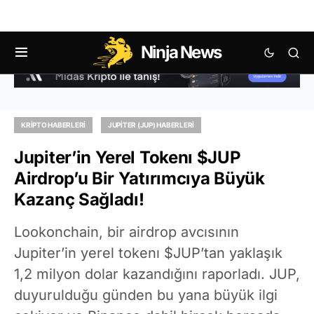
Ninja News
KRIPTO HABERLERI
JUPITER (JUP) HABERLERI
Jupiter’in Yerel Tokenı $JUP
Airdrop’u Bir Yatırımcıya Büyük
Kazanç Sağladı!
Lookonchain, bir airdrop avcısının
Jupiter’in yerel tokenı $JUP’tan yaklaşık
1,2 milyon dolar kazandığını raporladı. JUP,
duyurulduğu günden bu yana büyük ilgi