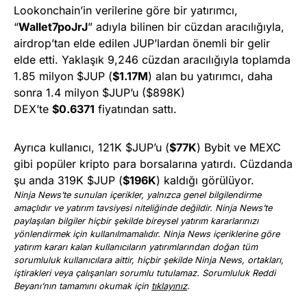
Lookonchain’in verilerine göre bir yatırımcı,
“
Wallet7poJrJ
” adıyla bilinen bir cüzdan aracılığıyla,
airdrop’tan elde edilen JUP’lardan önemli bir gelir
elde etti. Yaklaşık 9,246 cüzdan aracılığıyla toplamda
1.85 milyon $JUP (
$1.17M
) alan bu yatırımcı, daha
sonra 1.4 milyon $JUP’u ($898K)
DEX’te
$0.6371
fiyatından sattı.
Ayrıca kullanıcı, 121K $JUP’u (
$77K
) Bybit ve MEXC
gibi popüler kripto para borsalarına yatırdı. Cüzdanda
şu anda 319K $JUP (
$196K
) kaldığı görülüyor.
Ninja News’te sunulan içerikler, yalnızca genel bilgilendirme
amaçlıdır ve yatırım tavsiyesi niteliğinde değildir. Ninja News’te
paylaşılan bilgiler hiçbir şekilde bireysel yatırım kararlarınızı
yönlendirmek için kullanılmamalıdır. Ninja News içeriklerine göre
yatırım kararı kalan kullanıcıların yatırımlarından doğan tüm
sorumluluk kullanıcılara aittir, hiçbir şekilde Ninja News, ortakları,
iştirakleri veya çalışanları sorumlu tutulamaz. Sorumluluk Reddi
Beyanı’nın tamamını okumak için
tıklayınız
.