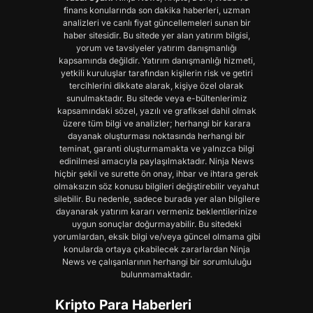
finans konularında son dakika haberleri, uzman
analizleri ve canlı fiyat güncellemeleri sunan bir
haber sitesidir. Bu sitede yer alan yatırım bilgisi,
yorum ve tavsiyeler yatırım danışmanlığı
kapsamında değildir. Yatırım danışmanlığı hizmeti,
yetkili kuruluşlar tarafından kişilerin risk ve getiri
tercihlerini dikkate alarak, kişiye özel olarak
sunulmaktadır. Bu sitede veya e-bültenlerimiz
kapsamındaki sözel, yazılı ve grafiksel dahil olmak
üzere tüm bilgi ve analizler; herhangi bir karara
dayanak oluşturması noktasında herhangi bir
teminat, garanti oluşturmamakta ve yalnızca bilgi
edinilmesi amacıyla paylaşılmaktadır. Ninja News
hiçbir şekil ve surette ön onay, ihbar ve ihtara gerek
olmaksızın söz konusu bilgileri değiştirebilir veyahut
silebilir. Bu nedenle, sadece burada yer alan bilgilere
dayanarak yatırım kararı vermeniz beklentilerinize
uygun sonuçlar doğurmayabilir. Bu sitedeki
yorumlardan, eksik bilgi ve/veya güncel olmama gibi
konularda ortaya çıkabilecek zararlardan Ninja
News ve çalışanlarının herhangi bir sorumluluğu
bulunmamaktadır.
Kripto Para Haberleri