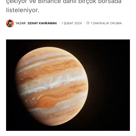
çekiyor ve Binance dahil birçok borsada
listeleniyor.
YAZAR:
SENAY KAHRAMAN
1 ŞUBAT 2024
1 DAKIKALIK OKUMA