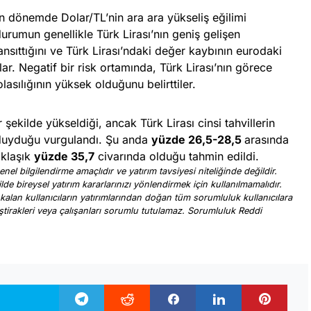
on dönemde Dolar/TL’nin ara ara yükseliş eğilimi
durumun genellikle Türk Lirası’nın geniş gelişen
ansıttığını ve Türk Lirası’ndaki değer kaybının eurodaki
ar. Negatif bir risk ortamında, Türk Lirası’nın görece
asılığının yüksek olduğunu belirttiler.
ir şekilde yükseldiği, ancak Türk Lirası cinsi tahvillerin
 duyduğu vurgulandı. Şu anda
yüzde 26,5-28,5
arasında
aklaşık
yüzde 35,7
civarında olduğu tahmin edildi.
nel bilgilendirme amaçlıdır ve yatırım tavsiyesi niteliğinde değildir.
ilde bireysel yatırım kararlarınızı yönlendirmek için kullanılmamalıdır.
 kalan kullanıcıların yatırımlarından doğan tüm sorumluluk kullanıcılara
, iştirakleri veya çalışanları sorumlu tutulamaz. Sorumluluk Reddi
.