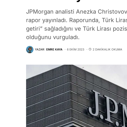
JPMorgan analisti Anezka Christovova
rapor yayınladı. Raporunda, Türk Lira
getiri” sağladığını ve Türk Lirası poz
olduğunu vurguladı.
YAZAR:
EMRE KAYA
6 EKIM 2023
2 DAKIKALIK OKUMA