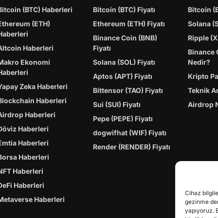
Bitcoin (BTC) Haberleri
Bitcoin (BTC) Fiyatı
Bitcoin (
Ethereum (ETH)
Ethereum (ETH) Fiyatı
Solana (
Haberleri
Binance Coin (BNB)
Ripple (X
Altcoin Haberleri
Fiyatı
Binance 
Makro Ekonomi
Solana (SOL) Fiyatı
Nedir?
Haberleri
Aptos (APT) Fiyatı
Kripto P
Yapay Zeka Haberleri
Bittensor (TAO) Fiyatı
Teknik A
Blockchain Haberleri
Sui (SUI) Fiyatı
Airdrop 
Airdrop Haberleri
Pepe (PEPE) Fiyatı
Döviz Haberleri
dogwifhat (WIF) Fiyatı
Emtia Haberleri
Render (RENDER) Fiyatı
Borsa Haberleri
NFT Haberleri
DeFi Haberleri
Cihaz bilgil
Metaverse Haberleri
gezinme dene
yapıyoruz. 