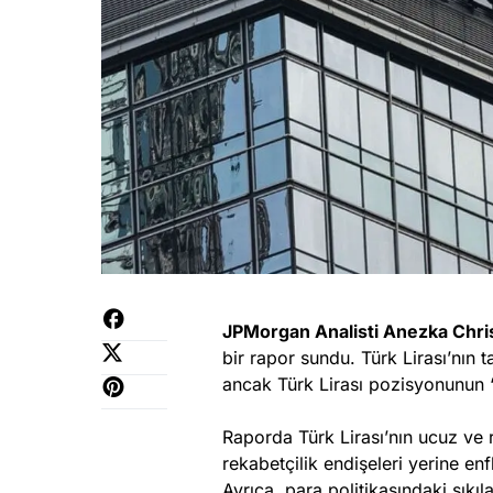
JPMorgan Analisti Anezka Chr
bir rapor sundu. Türk Lirası’nın 
ancak Türk Lirası pozisyonunun “p
Raporda Türk Lirası’nın ucuz ve r
rekabetçilik endişeleri yerine e
Ayrıca, para politikasındaki sıkıl