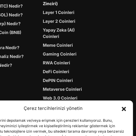
Zinciri)
BTC) Nedir?
Layer 1 Coinleri
SOL) Nedir?
Layer 2 Coinleri
rp) Nedir?
Yapay Zeka (AI)
Coin (BNB)
Coinleri
Meme Coinleri
ara Nedir?
Gaming Coinleri
naliz Nedir?
RWA Coinleri
Nedir?
DeFi Coinleri
DePIN Coinleri
Metaverse Coinleri
Web 3.0 Coinleri
Coin Türevleri
Çerez tercihlerinizi yönetin
erini depolamak ve/veya erişmek için çerezleri kullanıyoruz. Bunu,
yiminizi iyileştirmek ve kişiselleştirilmiş reklamlar göstermek için
Bu teknolojilere izin vermek, bu sitedeki tarama davranışı veya benzersiz