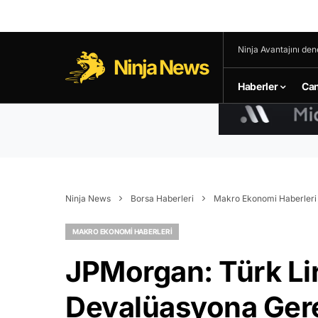
Ninja Avantajını den
Ninja News
Haberler
Can
Ninja News
Borsa Haberleri
Makro Ekonomi Haberleri
MAKRO EKONOMI HABERLERI
JPMorgan: Türk Lira
Devalüasyona Ger