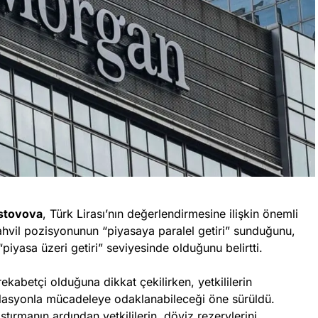
istovova
, Türk Lirası’nın değerlendirmesine ilişkin önemli
tahvil pozisyonunun “piyasaya paralel getiri” sunduğunu,
iyasa üzeri getiri” seviyesinde olduğunu belirtti.
ekabetçi olduğuna dikkat çekilirken, yetkililerin
nflasyonla mücadeleye odaklanabileceği öne sürüldü.
aştırmanın ardından yetkililerin, döviz rezervlerini